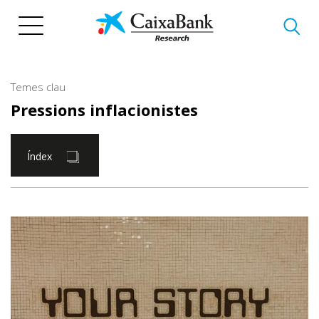
Vés
al
contingut
Temes clau
Pressions inflacionistes
Índex