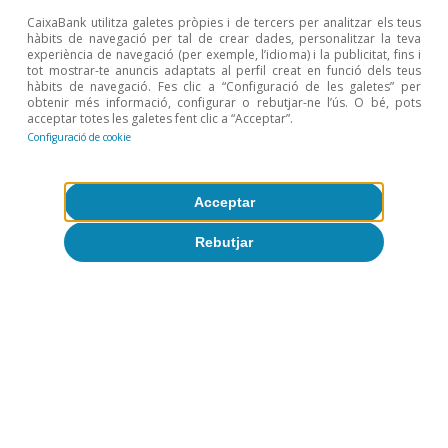
de l’1,2% a la zona de l’euro i del 2,8% als EUA.
CaixaBank utilitza galetes pròpies i de tercers per analitzar els teus
hàbits de navegació per tal de crear dades, personalitzar la teva
5
Vegeu el Focus «La importància dels lloguers en la
experiència de navegació (per exemple, l’idioma) i la publicitat, fins i
inflació dels EUA», a l’IM09/2023.
tot mostrar-te anuncis adaptats al perfil creat en funció dels teus
hàbits de navegació. Fes clic a “Configuració de les galetes” per
obtenir més informació, configurar o rebutjar-ne l’ús. O bé, pots
Temes clau
acceptar totes les galetes fent clic a “Acceptar”.
Configuració de cookie
Acceptar
Rebutjar