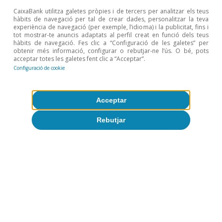
de l’1,2% a la zona de l’euro i del 2,8% als EUA.
CaixaBank utilitza galetes pròpies i de tercers per analitzar els teus
hàbits de navegació per tal de crear dades, personalitzar la teva
5
Vegeu el Focus «La importància dels lloguers en la
experiència de navegació (per exemple, l’idioma) i la publicitat, fins i
inflació dels EUA», a l’IM09/2023.
tot mostrar-te anuncis adaptats al perfil creat en funció dels teus
hàbits de navegació. Fes clic a “Configuració de les galetes” per
obtenir més informació, configurar o rebutjar-ne l’ús. O bé, pots
Temes clau
acceptar totes les galetes fent clic a “Acceptar”.
Configuració de cookie
Acceptar
Rebutjar