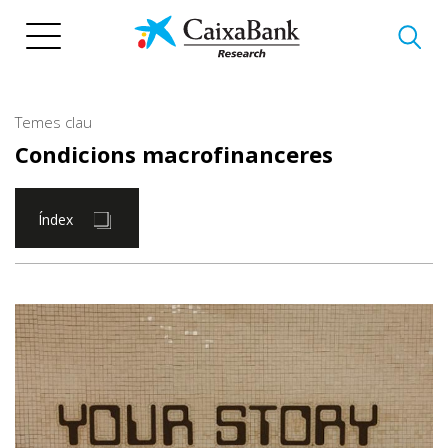
Vés
al
contingut
Temes clau
Condicions macrofinanceres
Índex