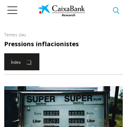
Vés
al
contingut
Temes clau
Pressions inflacionistes
Índex