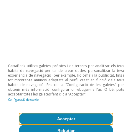
s’observa en la descomposició del coeficient de
variació.
4
Segons dades de Bruegel, les ajudes públiques van des
de més del 7% del PIB a Alemanya fins a menys de l’1%
a Finlàndia.
5
Per exemple, França va optar per intervencions directes
sobre el preu del gas. Així, el tensionament dels preus
energètics va ser menor a curt termini, però la distensió
és més lenta a mitjà termini: en el pic de la crisi, l’IPC
energètic de la zona de l’euro va arribar a ser el 30%
superior al de l’inici del 2022, en relació amb «només» el
CaixaBank utilitza galetes pròpies i de tercers per analitzar els teus
15% de França; avui, la xifra per a la zona de l’euro s’ha
hàbits de navegació per tal de crear dades, personalitzar la teva
relaxat fins al 10%, però segueix a la vora del 15% a
experiència de navegació (per exemple, l’idioma) i la publicitat, fins i
França.
tot mostrar-te anuncis adaptats al perfil creat en funció dels teus
hàbits de navegació. Fes clic a “Configuració de les galetes” per
6
Vegeu Buelens, C. (2023), «The great dispersion: euro
obtenir més informació, configurar o rebutjar-ne l’ús. O bé, pots
area inflation differentials on the aftermath of the
acceptar totes les galetes fent clic a “Acceptar”.
pandemic and the war», QREA, vol. 23, núm. 2.
Configuració de cookie
Temes clau
Acceptar
Rebutjar