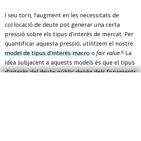
l seu torn, l’augment en les necessitats de
col·locació de deute pot generar una certa
pressió sobre els tipus d’interès de mercat. Per
quantificar aquesta pressió, utilitzem el nostre
model de tipus d’interès macro
o
fair value
.
La
5
idea subjacent a aquests models és que el tipus
d’interès del deute públic depèn dels fonaments
macroeconòmics del país en qüestió i de
l’entorn global. Per exemple, la capacitat de
pagament depèn del nivell d’endeutament, de
les expectatives sobre el superàvit o el dèficit
públic i del creixement futur de l’economia. Així
mateix, la situació de l’e­­co­­nomia europea en
conjunt determina la política mo­­­netària que