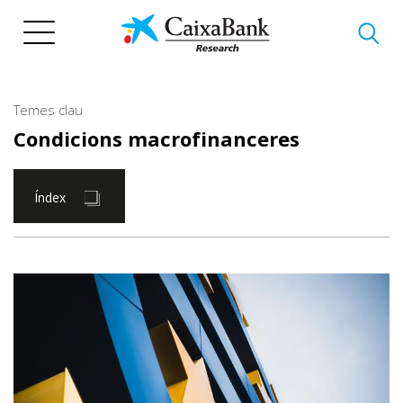
Vés
al
contingut
Temes clau
Condicions macrofinanceres
Índex