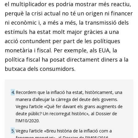
el multiplicador es podria mostrar més reactiu,
perquè la crisi actual no té un origen ni financer
ni econòmic i, a més a més, la transmissió dels
estímuls ha estat molt major gràcies a una
acció contundent per part de les polítiques
monetària i fiscal. Per exemple, als EUA, la
política fiscal ha posat directament diners a la
butxaca dels consumidors.
4
Recordem que la inflació ha estat, històricament, una
manera d’alleujar la càrrega del deute dels governs.
Vegeu l’article «Què fer davant els grans augments de
deute públic? Un recorregut històric», al Dossier de
l’IM10/2020.
5
Vegeu l’article «Breu història de la inflació com a
fenomen monetari», al Dossier de l’IM05/2016.