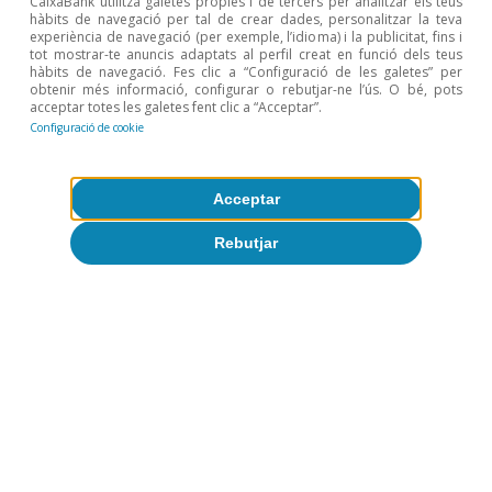
CaixaBank utilitza galetes pròpies i de tercers per analitzar els teus
consum de l’IPC, però, en l’última dècada, sí que hi ha
hàbits de navegació per tal de crear dades, personalitzar la teva
hagut un fort creixement de preus entre actius
experiència de navegació (per exemple, l’idioma) i la publicitat, fins i
financers i immobiliaris.
tot mostrar-te anuncis adaptats al perfil creat en funció dels teus
hàbits de navegació. Fes clic a “Configuració de les galetes” per
7
És a dir, l’absència de pressions inflacionistes malgrat
obtenir més informació, configurar o rebutjar-ne l’ús. O bé, pots
una forta expansió monetària.
acceptar totes les galetes fent clic a “Acceptar”.
8
L’enduriment de la regulació financera també podria
Configuració de cookie
haver contribuït a afeblir el multiplicador monetari, com
ho argumenta Gersbach, H. (2021), «Another
disinflationary force vanishes: The tightening of bank
Acceptar
equity capital regulation», VOX EU.
9
Vegeu l’article «Com la COVID-19 canviarà la nostra
Rebutjar
manera de produir», al Dossier de l’IM05/2020.
10
Vegeu Goodhart, C. i Pradhan, M. (2020), «The Great
Demographic Reversal: Ageing Societies, Waning
Inequality, and an Inflation Revival», Palgrave
Macmillan.
11
Un allargament de les vides laborals mitigaria aquesta
força demogràfica.
Temes clau