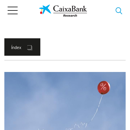
Vés
al
contingut
Índex