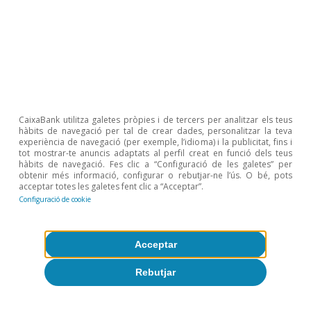
(1958), «The excess demand for labour: a study of
conditions in Great Britain, 1946-1956», Oxford
Economic Papers, volum 10, núm. 1. Els desplaçaments
cap a fora de la corba impliquen una menor capacitat
d’ajust (o, el que és el mateix, un funcionament menys
eficient) del mercat de treball, la qual cosa es tradueix
en augments del nombre de vacants per a cada nivell
d’atur.
3
Banc d’Espanya (2021), «Encuesta a las empresas
CaixaBank utilitza galetes pròpies i de tercers per analitzar els teus
hàbits de navegació per tal de crear dades, personalitzar la teva
españolas sobre la evolución de su actividad (EBAE),
experiència de navegació (per exemple, l’idioma) i la publicitat, fins i
cuarta oleada», Boletín Económico, núm. 3.
tot mostrar-te anuncis adaptats al perfil creat en funció dels teus
hàbits de navegació. Fes clic a “Configuració de les galetes” per
obtenir més informació, configurar o rebutjar-ne l’ús. O bé, pots
acceptar totes les galetes fent clic a “Acceptar”.
Configuració de cookie
Articles relacionats
Acceptar
Rebutjar