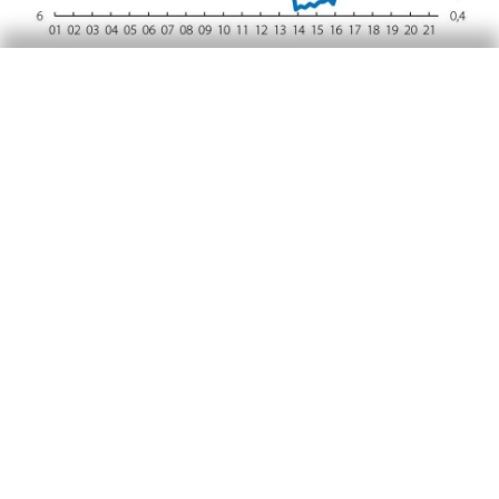
Però el desajustament del mercat laboral
també respon a un desacoblament creixent
entre la formació i la qualificació dels
demandants de feina i els perfils que busquen
les empreses. Entre els factors que condicionen
l’activitat empresarial, estan sorgint dificultats
associades a la disponibilitat de mà d’obra,
sobretot en algunes branques terciàries
(informació i comunicacions, transport i
hoteleria) i, amb especial intensitat, a la