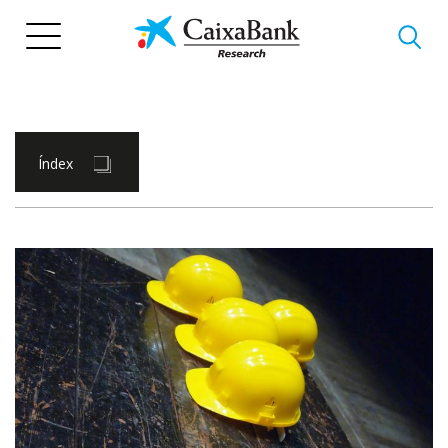
Vés
al
contingut
Índex