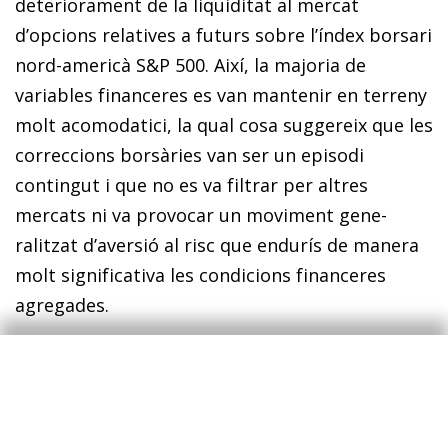
deteriorament de la liquiditat al mercat
d’opcions relatives a futurs sobre l’índex borsari
nord-americà S&P 500. Així, la majoria de
variables financeres es van mantenir en terreny
molt acomodatici, la qual cosa suggereix que les
correccions borsàries van ser un episodi
contingut i que no es va filtrar per altres
mercats ni va provocar un moviment ge­­ne­­
ralitzat d’aversió al risc que endurís de manera
molt significativa les condicions financeres
agregades.
En conclusió, el bon moment cíclic de
l’economia dóna su­­­­port al manteniment d’unes
condicions financeres molt acomodatícies. A