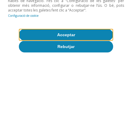
hàbits de navegació. Fes clic a “Configuració de les galetes” per
obtenir més informació, configurar o rebutjar-ne l’ús. O bé, pots
acceptar totes les galetes fent clic a “Acceptar”.
Configuració de cookie
Acceptar
Rebutjar
Condicions macrofinanceres
Tot sobre Temes clau