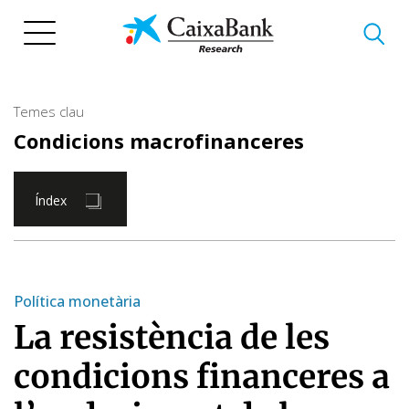
Vés
al
contingut
Temes clau
Condicions macrofinanceres
Índex
Política monetària
La resistència de les
condicions financeres a