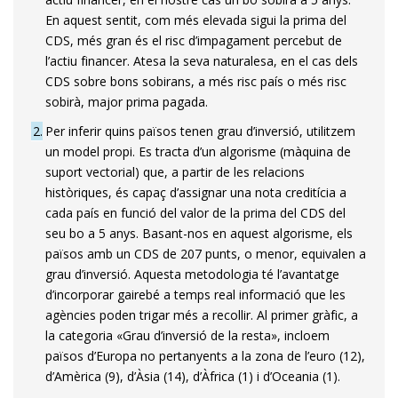
En aquest sentit, com més elevada sigui la prima del
CDS, més gran és el risc d’im­­pagament percebut de
l’actiu financer. Atesa la seva naturalesa, en el cas dels
CDS sobre bons sobirans, a més risc país o més risc
sobirà, major prima pagada.
2
Per inferir quins països tenen grau d’inversió, utilitzem
un model propi. Es tracta d’un algorisme (màquina de
suport vectorial) que, a partir de les relacions
històriques, és capaç d’assignar una nota creditícia a
cada país en funció del valor de la prima del CDS del
seu bo a 5 anys. Basant-nos en aquest algorisme, els
països amb un CDS de 207 punts, o menor, equivalen a
grau d’inversió. Aquesta metodologia té l’avantatge
d’incorporar gairebé a temps real informació que les
agències poden trigar més a recollir. Al primer gràfic, a
la categoria «Grau d’inversió de la resta», incloem
països d’Europa no pertanyents a la zona de l’euro (12),
d’Amèrica (9), d’Àsia (14), d’Àfrica (1) i d’Oceania (1).