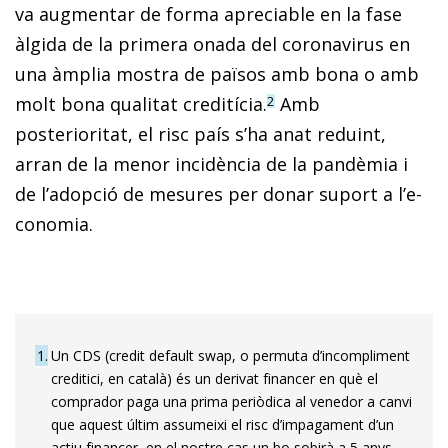
va augmentar de forma apreciable en la fase
àlgida de la primera onada del coronavirus en
una àmplia mostra de països amb bona o amb
molt bona qua­­litat creditícia.
Amb
2
posterioritat, el risc país s’ha anat reduint,
arran de la menor incidència de la pandèmia i
de l’adopció de mesures per donar suport a l’e­­
co­­nomia.
1
Un CDS (credit default swap, o permuta d’incompliment
creditici, en català) és un derivat financer en què el
comprador paga una prima pe­­riòdica al venedor a canvi
que aquest últim assumeixi el risc d’impagament d’un
actiu financer, en el nostre cas un bo sobirà a 5 anys.