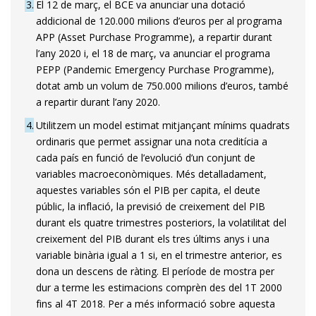
3
El 12 de març, el BCE va anunciar una dotació
addicional de 120.000 milions d’euros per al programa
APP (Asset Purchase Programme), a repartir durant
l’any 2020 i, el 18 de març, va anunciar el programa
PEPP (Pandemic Emergency Purchase Programme),
dotat amb un volum de 750.000 milions d’euros, també
a repartir durant l’any 2020.
4
Utilitzem un model estimat mitjançant mínims quadrats
ordinaris que permet assignar una nota creditícia a
cada país en funció de l’evolució d’un conjunt de
variables macroeconòmiques. Més detalladament,
aques­­tes variables són el PIB per capita, el deute
públic, la inflació, la previsió de creixement del PIB
durant els quatre trimestres posteriors, la volatilitat del
creixement del PIB durant els tres últims anys i una
variable binària igual a 1 si, en el trimestre anterior, es
dona un descens de ràting. El període de mostra per
dur a terme les estimacions comprèn des del 1T 2000
fins al 4T 2018. Per a més informació sobre aquesta