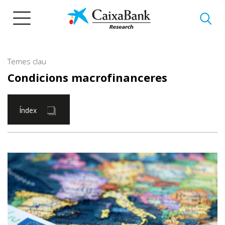
Vés
al
contingut
Temes clau
Condicions macrofinanceres
Índex