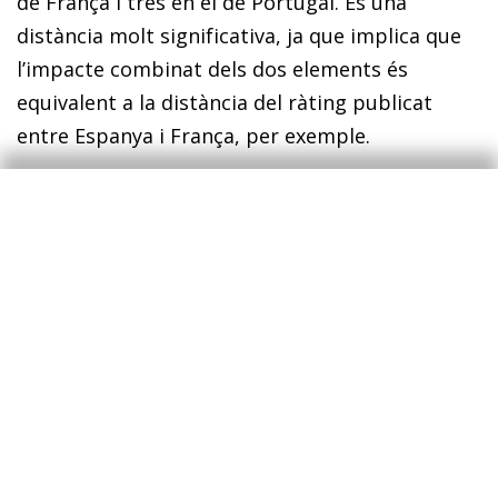
de França i tres en el de Portugal. És una
distància molt significativa, ja que implica que
l’impacte combinat dels dos elements és
equivalent a la distància del ràting publicat
entre Espanya i França, per exemple.
La segona conclusió té a veure amb el ràting
oficial. En general, als països més afectats per
la pandèmia, el ràting publicat se situa en una
posició intermèdia entre el que s’infereix dels
CDS i el que es deriva dels fonamentals ma­­cro­­
econòmics. Quines implicacions té això per a
l’evolució prevista del ràting publicat, que, en
definitiva, és el que compta més a l’hora de
prendre les decisions d’inversió? Hi ha dos
aspectes possibles que cal tenir en compte, el