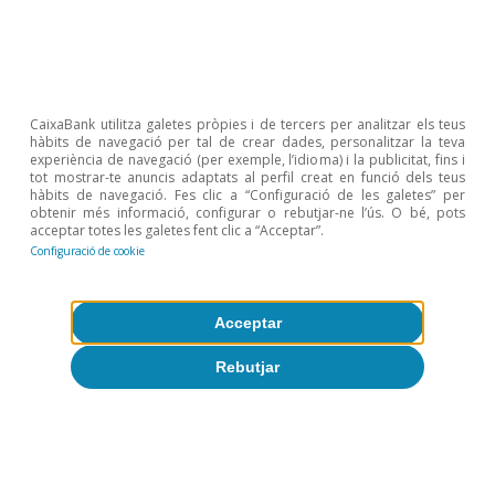
PEPP (Pandemic Emergency Purchase Programme),
dotat amb un volum de 750.000 milions d’euros, també
a repartir durant l’any 2020.
4
Utilitzem un model estimat mitjançant mínims quadrats
ordinaris que permet assignar una nota creditícia a
cada país en funció de l’evolució d’un conjunt de
CaixaBank utilitza galetes pròpies i de tercers per analitzar els teus
hàbits de navegació per tal de crear dades, personalitzar la teva
variables macroeconòmiques. Més detalladament,
experiència de navegació (per exemple, l’idioma) i la publicitat, fins i
aques­­tes variables són el PIB per capita, el deute
tot mostrar-te anuncis adaptats al perfil creat en funció dels teus
públic, la inflació, la previsió de creixement del PIB
hàbits de navegació. Fes clic a “Configuració de les galetes” per
durant els quatre trimestres posteriors, la volatilitat del
obtenir més informació, configurar o rebutjar-ne l’ús. O bé, pots
creixement del PIB durant els tres últims anys i una
acceptar totes les galetes fent clic a “Acceptar”.
variable binària igual a 1 si, en el trimestre anterior, es
Configuració de cookie
dona un descens de ràting. El període de mostra per
dur a terme les estimacions comprèn des del 1T 2000
fins al 4T 2018. Per a més informació sobre aquesta
Acceptar
mena de models, vegeu Broto, C. i Molina, L. (2014),
«Sovereign ràtings and their asymmetric response to
Rebutjar
fundamentals», Documents de Treball del Banc
d’Espanya.
Temes clau