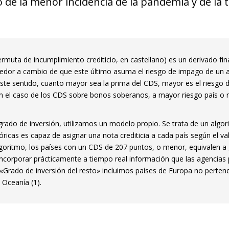
o de la menor incidencia de la pandemia y de l
ermuta de incumplimiento crediticio, en castellano) es un derivado fi
edor a cambio de que este último asuma el riesgo de impago de un ac
te sentido, cuanto mayor sea la prima del CDS, mayor es el riesgo d
 en el caso de los CDS sobre bonos soberanos, a mayor riesgo país o
n grado de inversión, utilizamos un modelo propio. Se trata de un algo
stóricas es capaz de asignar una nota crediticia a cada país según el v
oritmo, los países con un CDS de 207 puntos, o menor, equivalen a g
incorporar prácticamente a tiempo real información que las agencias
a «Grado de inversión del resto» incluimos países de Europa no perten
y Oceanía (1).