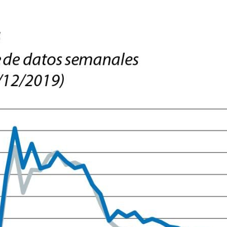
ndow)
w window)