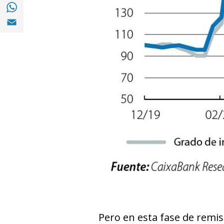
Compartir en with Whatsapp (opens in a 
Compartir en Email (opens in a new windo
Pero en esta fase de remis