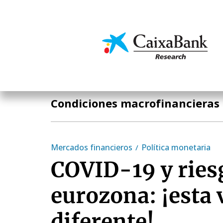
Pasar
al
contenido
Economía y mercado
principal
Temas clave
Condiciones macrofinancieras
Mercados financieros
Política monetaria
COVID-19 y riesg
eurozona: ¡esta 
diferente!