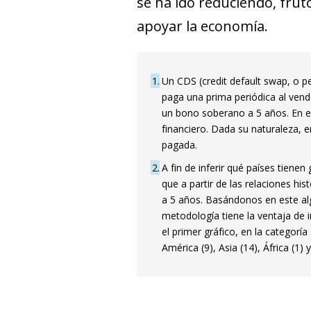
se ha ido reduciendo, frut
apoyar la economía.
1
Un CDS (credit default swap, o p
paga una prima periódica al vend
un bono soberano a 5 años. En es
financiero. Dada su naturaleza,
pagada.
2
A fin de inferir qué países tiene
que a partir de las relaciones hi
a 5 años. Basándonos en este alg
metodología tiene la ventaja de 
el primer gráfico, en la categorí
América (9), Asia (14), África (1) 