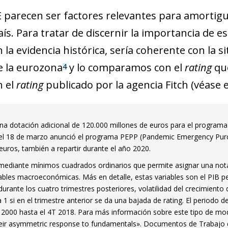
E parecen ser factores relevantes para amortigua
aís. Para tratar de discernir la importancia de
 la evidencia histórica, sería coherente con la
de la eurozona
y lo comparamos con el
rating
qu
4
n el
rating
publicado por la agencia Fitch (véase 
una dotación adicional de 120.000 millones de euros para el progra
, y el 18 de marzo anunció el programa PEPP (Pandemic Emergency P
uros, también a repartir durante el año 2020.
ediante mínimos cuadrados ordinarios que permite asignar una nota c
bles macroeconómicas. Más en detalle, estas variables son el PIB per 
durante los cuatro trimestres posteriores, volatilidad del crecimiento 
a 1 si en el trimestre anterior se da una bajada de rating. El periodo 
2000 hasta el 4T 2018. Para más información sobre este tipo de mode
their asymmetric response to fundamentals». Documentos de Trabajo