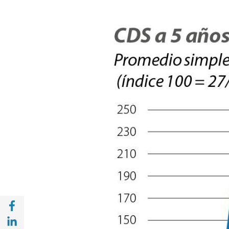
Compartir en Facebook (opens in a new wi
Compartir en with Linkedin (opens in a ne