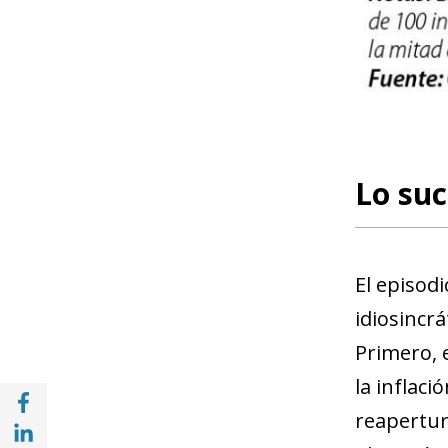
Lo suc
El episodi
idiosincr
Primero, e
la inflac
Compartir en Facebook (opens in a new wi
reapertur
Compartir en with Linkedin (opens in a ne