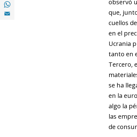
observó u
Compartir en with Whatsapp (opens in a 
Compartir en Email (opens in a new windo
que, junt
cuellos d
en el prec
Ucrania p
tanto en 
Tercero, 
materiales
se ha lle
en la eur
algo la p
las empre
de consu