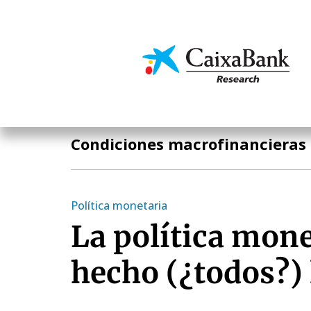
Pasar
al
contenido
Economía y mercado
principal
Temas clave
Condiciones macrofinancieras
Política monetaria
La política mone
hecho (¿todos?) 