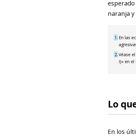
esperado p
naranja y 
1
En las e
agresiva
2
Véase el
I)» en e
Lo qu
En los úl