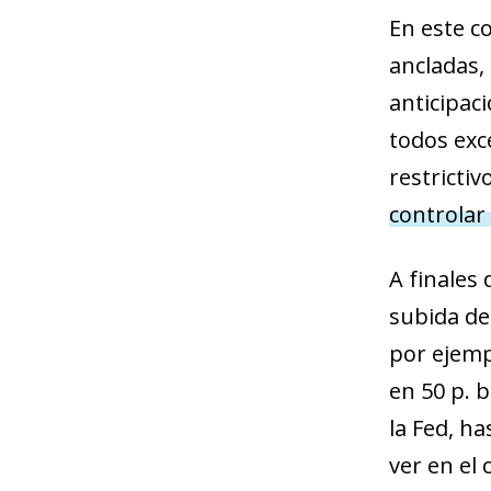
En este c
ancladas,
anticipac
todos exc
restrictiv
controlar
A finales 
subida de 
por ejempl
en 50 p. b
la Fed, h
ver en el 