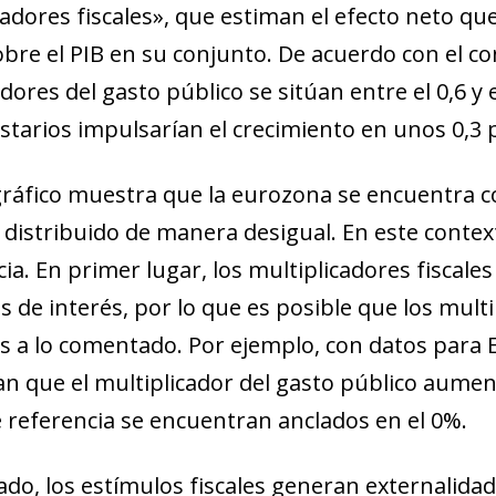
cadores fiscales», que estiman el efecto neto q
obre el PIB en su conjunto.
De acuerdo con el con
dores del gasto público se sitúan entre el 0,6 y e
tarios impulsarían el crecimiento en unos 0,3 p
 gráfico muestra que
la eurozona se encuentra co
y distribuido de manera desigual
. En este conte
ia. En primer lugar, los
multiplicadores fiscal
s de interés
, por lo que es posible que los mult
s a lo comentado. Por ejemplo, con datos para E
n que el multiplicador del gasto público aument
e referencia se encuentran anclados en el 0%.
lado, los estímulos fiscales generan externalid