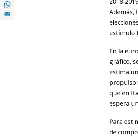
2018-2019
Compartir en with Whatsapp (opens in a 
Compartir en Email (opens in a new windo
Además, l
eleccione
estímulo 
En la euro
gráfico, 
estima un 
propulsore
que en Ita
espera una
Para esti
de compon