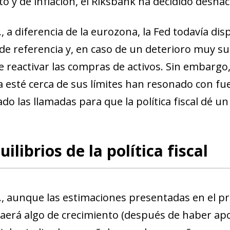
o y de inflación, el Riksbank ha decidido deshace
, a diferencia de la eurozona,
la Fed todavía dis
 de referencia
y, en caso de un deterioro muy sus
e reactivar las compras de activos.
Sin embargo,
 esté cerca de sus límites han resonado con fu
ado las llamadas para que la política fiscal dé u
uilibrios de la política fiscal
.
, aunque
las estimaciones presentadas en el pri
ndow)
traerá algo de crecimiento
(después de haber apo
w window)