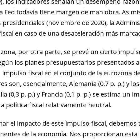
), los indicadores señalan un desempeño razona
new window)
w)
a Fed todavía tiene margen de maniobra. Asimis
s presidenciales (noviembre de 2020), la Admini
fiscal en caso de una desaceleración más marca
zona, por otra parte, se prevé un cierto impulso
según los planes presupuestarios presentados a
impulso fiscal en el conjunto de la eurozona de 
s son, esencialmente, Alemania (0,7 p. p.) y los 
lia (0,3 p. p.) y Francia (0,1 p. p.) se estima u
 política fiscal relativamente neutral.
mar el impacto de este impulso fiscal, debemos 
entes de la economía. Nos proporcionan esta 