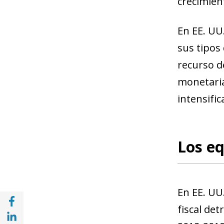
crecimient
En EE. UU.
sus tipos
recurso d
monetaria
intensific
Los eq
En EE. UU
Compartir en Facebook (opens in a new wi
fiscal de
Compartir en with Linkedin (opens in a ne