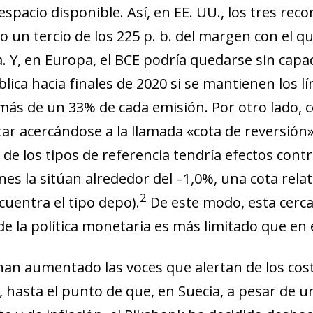
 espacio disponible
. Así, en EE. UU., los tres rec
 un tercio de los 225 p. b. del margen con el qu
a. Y, en Europa, el BCE podría quedarse sin cap
lica hacia finales de 2020 si se mantienen los l
ás de un 33% de cada emisión. Por otro lado, con
tar acercándose a la llamada «cota de reversión»
de los tipos de referencia tendría efectos contr
nes la sitúan alrededor del –1,0%, una cota rela
2
cuentra el tipo depo).
De este modo, esta cerc
de la política monetaria es más limitado que en 
an aumentado las voces que alertan de los cost
, hasta el punto de que, en Suecia, a pesar de u