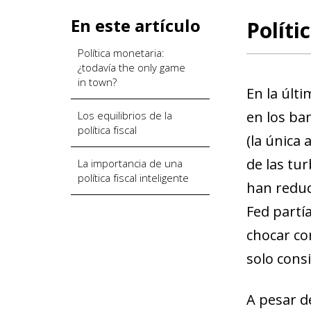
En este artículo
Políti
Política monetaria:
¿todavía the only game
in town?
En la últi
en los ba
Los equilibrios de la
política fiscal
(la única 
de las tu
La importancia de una
política fiscal inteligente
han reduc
Fed partía
chocar con
solo consi
A pesar d