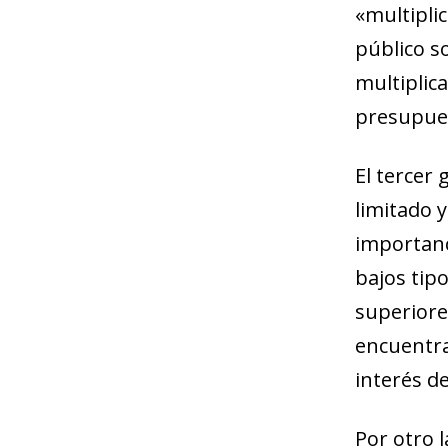
«multipli
público s
multiplica
presupues
El tercer
limitado 
importanc
bajos tipo
superiore
encuentra
interés d
Por otro 