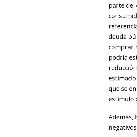
parte del
consumido
referenci
deuda púb
comprar m
podría es
reducción 
estimacio
que se en
estímulo 
Además, h
negativos