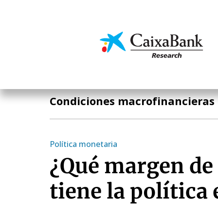
Pasar
al
contenido
Economía y mercado
principal
Temas clave
Condiciones macrofinancieras
Política monetaria
¿Qué margen de
tiene la polític