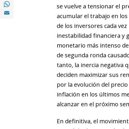
Compartir en with Whatsapp (opens in a 
se vuelve a tensionar el pr
Compartir en Email (opens in a new windo
acumular el trabajo en lo
de los inversores cada vez
inestabilidad financiera y
monetario más intenso de l
de segunda ronda causados
tanto, la inercia negativ
deciden maximizar sus ren
por la evolución del preci
inflación en los últimos m
alcanzar en el próximo se
En definitiva, el movimien