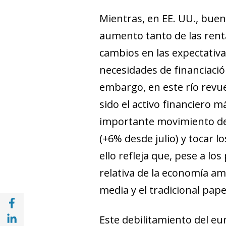
Mientras, en EE. UU., buen
aumento tanto de las renta
cambios en las expectativas 
necesidades de financiación
embargo, en este río revue
sido el activo financiero m
importante movimiento de a
(+6% desde julio) y tocar 
ello refleja que, pese a los
relativa de la economía am
media y el tradicional papel
Compartir en Facebook (opens in a new wi
Compartir en with Linkedin (opens in a ne
Este debilitamiento del eur