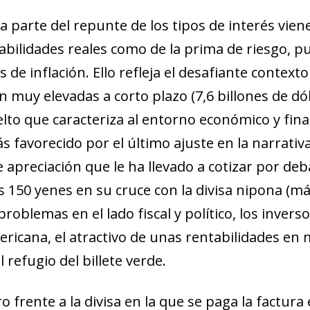
a parte del repunte de los tipos de interés vien
bilidades reales como de la prima de riesgo, p
de inflación. Ello re­­fleja el desafiante contexto
 muy elevadas a corto plazo (7,6 billones de dó­­l
lto que caracteriza al entorno económico y finan
ás favorecido por el último ajuste en la narrati
preciación que le ha llevado a cotizar por deba
los 150 yenes en su cruce con la divisa nipona (
 problemas en el lado fiscal y político, los invers
ericana, el atractivo de unas rentabilidades en
 refugio del billete verde.
ndow)
w window)
o frente a la divisa en la que se paga la factura