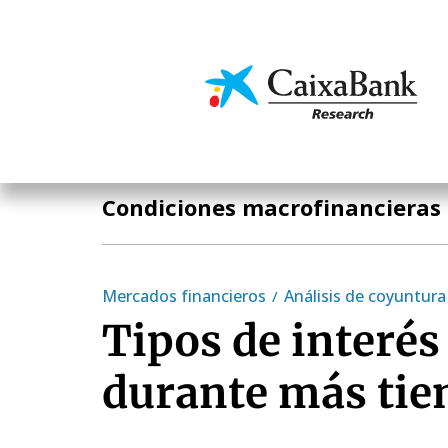
Pasar
al
contenido
Economía y mercado
principal
Temas clave
Condiciones macrofinancieras
Mercados financieros
Análisis de coyuntura
Tipos de interés
durante más ti