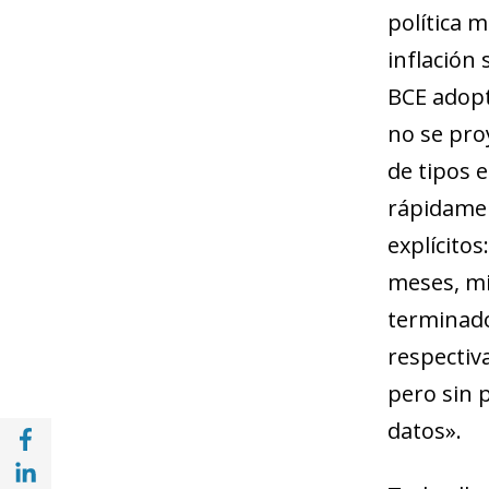
política 
inflación
BCE adopt
no se pro
de tipos 
rápidamen
explícitos
meses, mi
terminado
respectiv
pero sin 
datos».
Compartir en Facebook (opens in a new wi
Compartir en with Linkedin (opens in a ne