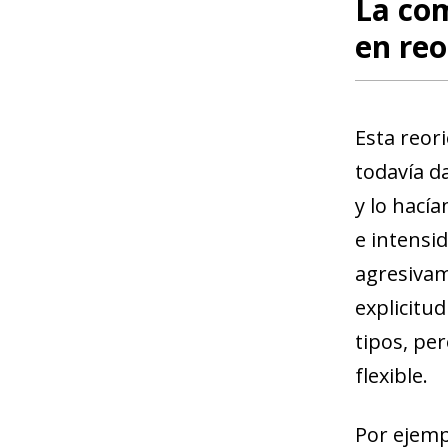
La com
en reo
Esta reori
todavía d
y lo hací
e intensid
agresivame
explicitu
tipos, pe
flexible.
Por ejemp