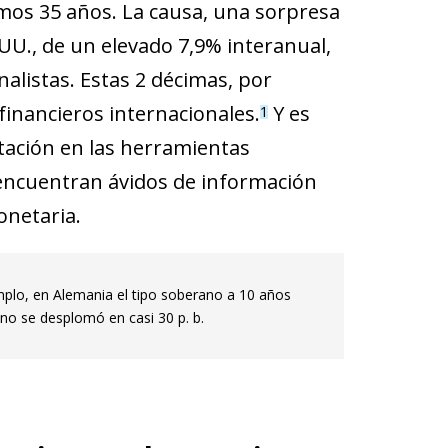
mos 35 años. La causa, una sorpresa
U., de un elevado 7,9% in­­teranual,
nalistas. Estas 2 décimas, por
ancieros in­­ternacionales.
Y es
1
ntación en las herramientas
 encuentran ávidos de información
onetaria.
mplo, en Alemania el tipo soberano a 10 años
iano se desplomó en casi 30 p. b.