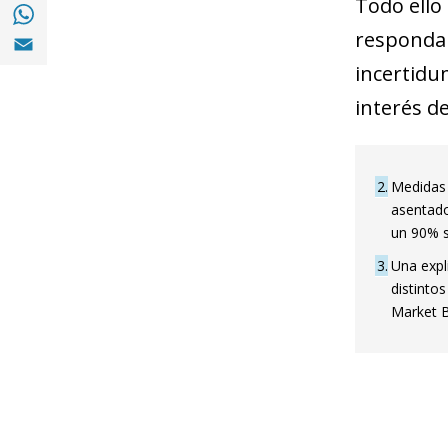
Todo ello
Compartir en with Whatsapp (opens in a 
Compartir en Email (opens in a new windo
responda 
incertidu
interés d
2
Medidas r
asentado
un 90% s
3
Una expli
distinto
Market B