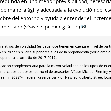
 redunda en una menor previsibilidad, necesaria
new window)
w)
de manera ágil y adecuada a la evolución del es
mbre del entorno y ayuda a entender el increment
,
e mercado (véase el primer gráfico).
2
3
elativas de volatilidad (es decir, que tienen en cuenta el nivel de par
 en 2022 en niveles superiores a los de la prepandemia (por ejemplo, 
uperior al promedio de 2017-2019).
cación complementaria para la mayor volatilidad en los ti­­pos de inte
s mercados de bonos, como el de treasuries. Véase Michael Fleming y 
een in 2022?», Fe­­­­deral Reserve Bank of New York Liberty Street E