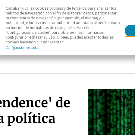
CaixaBank utiliza cookies propias y de terceros para analizar tus
Head
hábitos de navegación con el fin de elaborar datos, personalizar
tu experiencia de navegación (por ejemplo, el idioma) y la
publicidad, e incluso mostrar publicidad adaptada al perfil creado
s
Análisis sectorial
Áreas geográficas
Publ
en función de tus hábitos de navegación. Haz clic en
"Configuración de cookie" para obtener más información,
configurar o rechazar su uso. O bien, puedes aceptar todas las
cookies haciendo clic en “Aceptar”.
Configuración de cookie
endence' de
a política