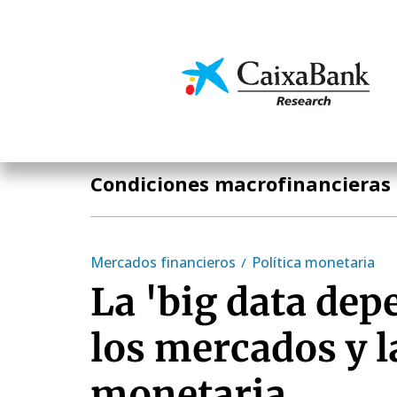
Pasar
al
contenido
Economía y mercado
principal
Temas clave
Condiciones macrofinancieras
Mercados financieros
Política monetaria
La 'big data dep
los mercados y l
monetaria