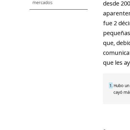
mercados
desde 200
aparenteme
fue 2 déci
pequeñas 
que, debi
comunicat
que les ay
1
Hubo un 
cayó más 