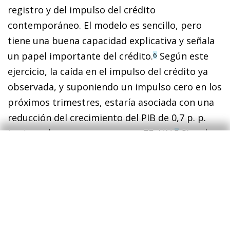
registro y del impulso del crédito
contemporáneo. El modelo es sencillo, pero
tiene una buena capacidad explicativa y señala
un papel importante del crédito.
Según este
6
ejercicio, la caída en el impulso del crédito ya
observada, y suponiendo un impulso cero en los
próximos trimestres, estaría asociada con una
reducción del crecimiento del PIB de 0,7 p. p.
tanto en la eurozona como en EE. UU.
Si en los
7
próximos trimestres el impulso evolucionara en
línea con lo que apuntan las encuestas más
recientes para el 2T, el ejercicio sugeriría un
crecimiento del PIB para el conjunto de 2023 de
1,5 p. p. menos en la eurozona y de 2,1 p. p.
menos en EE. UU.
8