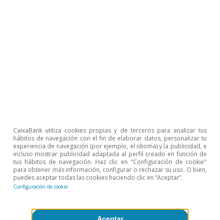
Finance Discussion Papers.
4
Intuitivamente, el saldo vivo de crédito está
especialmente asociado a la actividad económica
pasada, mientras que el crédito concedido en un
trimestre se asocia a la actividad económica realizada
en el trimestre. Así, el crecimiento de este nuevo
crédito se asocia al crecimiento del PIB.
5
Véase el discurso del 18 de mayo de 2023 del
gobernador de la Reserva Federal Philip N. Jefferson,
The U.S. Economic Outlook and Considerations for
Monetary Policy.
6
Los R-cuadrados para EE. UU. y la eurozona son de
0,85 y 0,64, respectivamente, todas las variables son
CaixaBank utiliza cookies propias y de terceros para analizar tus
hábitos de navegación con el fin de elaborar datos, personalizar tu
significativas al 1% y los coeficientes estimados para el
experiencia de navegación (por ejemplo, el idioma) y la publicidad, e
impulso del crédito son de magnitud parecida a los del
incluso mostrar publicidad adaptada al perfil creado en función de
rezago del crecimiento del PIB.
tus hábitos de navegación. Haz clic en "Configuración de cookie"
para obtener más información, configurar o rechazar su uso. O bien,
7
En ambos casos, respecto a un escenario en el que el
puedes aceptar todas las cookies haciendo clic en “Aceptar”.
impulso del crédito fuera exactamente 0 en 2023 (es
Configuración de cookie
decir, un escenario en el que el crecimiento en el
volumen de saldo vivo de crédito fuera igual al de
2022).
Aceptar