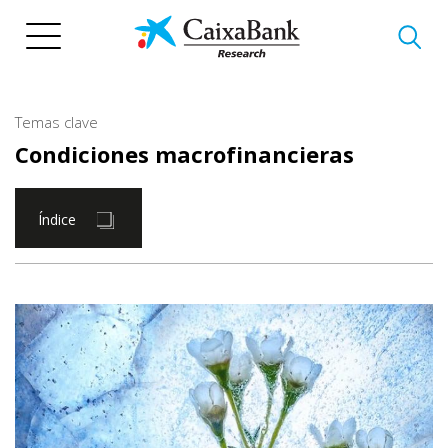
Pasar
al
contenido
principal
Temas clave
Condiciones macrofinancieras
Índice