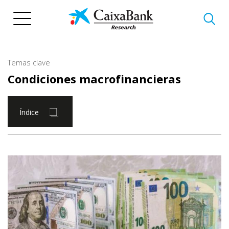
Pasar
al
contenido
principal
Temas clave
Condiciones macrofinancieras
Índice