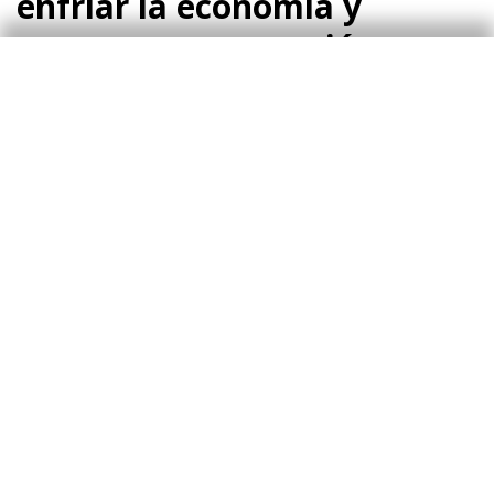
enfriar la economía y
provocar una recesión
La Fed, por su parte, con el ciclo de subidas de
tipos previsto, de al menos 1,75 p. p. en el
conjunto del año y llevando los tipos de interés
al terreno restrictivo (por encima del 2,4%, que
es el nivel que el votante mediano del FOMC
considera de equilibrio a largo plazo) en 2023 y
2024, pretende restablecer la estabilidad de
precios sin necesariamente arrastrar la
economía estadounidense a una recesión.
Encontrar el equilibrio para evitar una recesión
será una ardua tarea para los miembros del
FOMC.