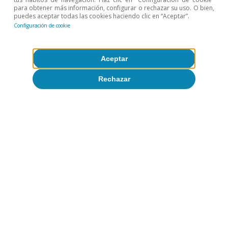
para obtener más información, configurar o rechazar su uso. O bien,
años está alrededor del 2,5%. Para más detalles, véase
puedes aceptar todas las cookies haciendo clic en “Aceptar”.
«Sobre la probabilidad de una recesión en EE. UU.» en el
Configuración de cookie
IM05/2018.
Temas clave
Aceptar
Rechazar