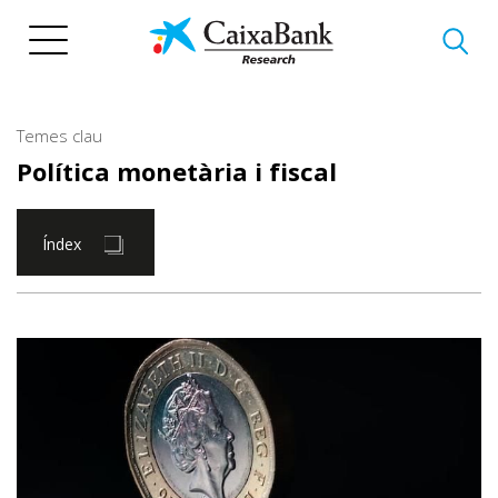
Vés
al
contingut
Temes clau
Política monetària i fiscal
Índex