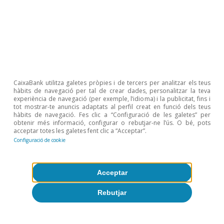
Política fiscal
Política monetària no convencional
Regne Unit
CaixaBank utilitza galetes pròpies i de tercers per analitzar els teus
hàbits de navegació per tal de crear dades, personalitzar la teva
experiència de navegació (per exemple, l’idioma) i la publicitat, fins i
tot mostrar-te anuncis adaptats al perfil creat en funció dels teus
1
La factura de l’energia de les famílies es limita a 2.500
hàbits de navegació. Fes clic a “Configuració de les galetes” per
lliures a l’any fins al 2024, la qual cosa podria tenir un
obtenir més informació, configurar o rebutjar-ne l’ús. O bé, pots
cost proper als 100.000 milions en els dos pròxims
acceptar totes les galetes fent clic a “Acceptar”.
anys.
Configuració de cookie
2
Vegeu «Reversing NICs and corporation tax rises would
leave debt on an unsustainable path», The Institute for
Fiscal Studies, setembre del 2022.
Acceptar
3
Alemanya treballa en un pla d’emergència de 200.000
Rebutjar
milions d’euros (més del 5,0% del PIB) que desperta
recels entre els socis europeus, ja que, sense una eina
fiscal comuna, el pla augmenta el risc de fragmentació
del bloc.