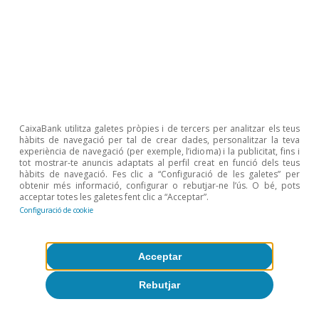
Política monetària i fiscal
CaixaBank utilitza galetes pròpies i de tercers per analitzar els teus
hàbits de navegació per tal de crear dades, personalitzar la teva
experiència de navegació (per exemple, l’idioma) i la publicitat, fins i
Tot sobre Temes clau
tot mostrar-te anuncis adaptats al perfil creat en funció dels teus
hàbits de navegació. Fes clic a “Configuració de les galetes” per
obtenir més informació, configurar o rebutjar-ne l’ús. O bé, pots
acceptar totes les galetes fent clic a “Acceptar”.
Articles relacionats
Configuració de cookie
Acceptar
Rebutjar