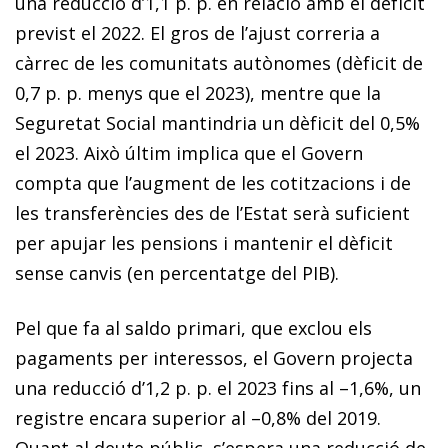
una reducció d’1,1 p. p. en relació amb el dèficit
previst el 2022. El gros de l’ajust correria a
càrrec de les comunitats autònomes (dèficit de
0,7 p. p. menys que el 2023), mentre que la
Seguretat Social mantindria un dèficit del 0,5%
el 2023. Això últim implica que el Govern
compta que l’augment de les cotitzacions i de
les transferències des de l’Estat serà suficient
per apujar les pensions i mantenir el dèficit
sense canvis (en percentatge del PIB).
Pel que fa al saldo primari, que exclou els
pagaments per interessos, el Govern projecta
una reducció d’1,2 p. p. el 2023 fins al –1,6%, un
registre encara superior al –0,8% del 2019.
Quant al deute públic, s’espera una reducció de