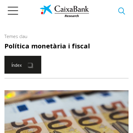
Vés
al
contingut
Temes clau
Política monetària i fiscal
Índex