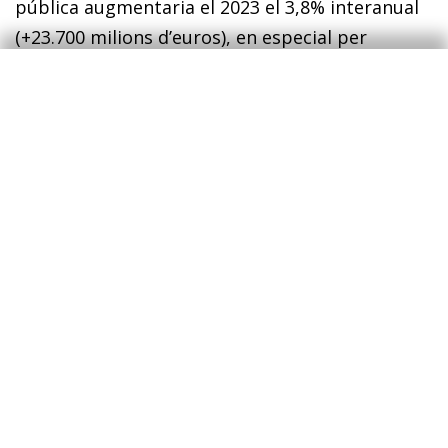
pública augmentaria el 2023 el 3,8% interanual
(+23.700 milions d’euros), en especial per
l’augment de 21.800 milions d’euros en
prestacions socials (principalment, despesa en
pen-
sions, que augmenta en 19.600 milions) i per
l’increment de la despesa en interessos (+4.500
milions d’euros). Entre les partides que baixen,
hi ha la de subvencions, que disminueix en 9.400
milions. D’aquesta manera, la despesa corrent
primària consolidada augmentaria el 4,4%, per
sota de la previsió del Govern del creixement
del PIB nominal.
Així, la despesa estructural, la que no depèn de