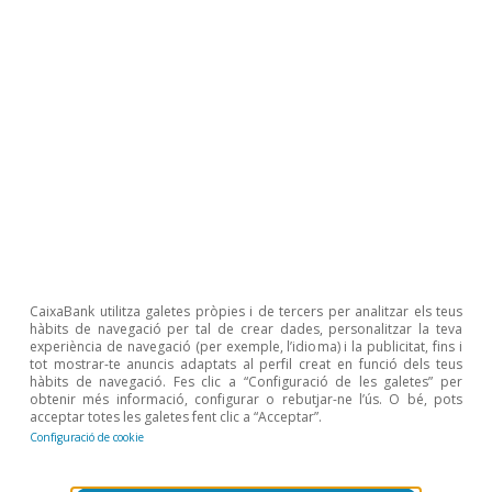
nutrients en el sòl i la seva retirada pels cultius. El
balanç de nutrients és necessari per a la monitorització
dels Programes de Desenvolupament Rural. Es proposa
que sigui un indicador de l’amenaça potencial de
l’excedent o del dèficit de dos nutrients importants del
sòl i de les plantes en terres agrícoles (nitrogen i
fòsfor), ja que aporta una visió sobre la interrelació
entre l’ús sostenible dels recursos nutricionals del sòl,
l’ús de fertilitzants agrícoles (inorgànics i orgànics) i les
respectives pèrdues per al medi ambient. L’estratègia
Prado ao prato, llançada en l’àmbit del Pacte Ecològic
Europeu, estableix l’objectiu de la UE de reduir el 50%,
com a mínim, les pèrdues de nutrients i el 20%, com a
mínim, l’ús de fertilitzants fins al 2030.
CaixaBank utilitza galetes pròpies i de tercers per analitzar els teus
hàbits de navegació per tal de crear dades, personalitzar la teva
Temes clau
experiència de navegació (per exemple, l’idioma) i la publicitat, fins i
tot mostrar-te anuncis adaptats al perfil creat en funció dels teus
hàbits de navegació. Fes clic a “Configuració de les galetes” per
obtenir més informació, configurar o rebutjar-ne l’ús. O bé, pots
acceptar totes les galetes fent clic a “Acceptar”.
Configuració de cookie