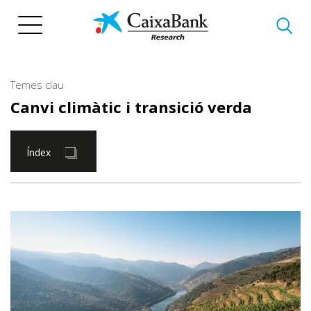
Vés
al
contingut
Temes clau
Canvi climàtic i transició verda
Índex