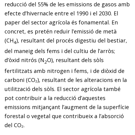
reducció del 55% de les emissions de gasos amb
efecte d’hivernacle entre el 1990 i el 2030. El
paper del sector agrícola és fonamental. En
concret, es pretén reduir l’emissió de metà
(CH
), re­­sultant del procés digestiu del bestiar,
4
del maneig dels fems i del cultiu de l’arròs;
d’òxid nitrós (N
O), resultant dels sòls
2
fertilitzats amb nitrogen i fems, i de diòxid de
car­­boni (CO₂), resultant de les alteracions en la
utilització dels sòls. El sector agrícola també
pot contribuir a la re­­ducció d’aquestes
emissions mitjançant l’augment de la superfície
forestal o vegetal que contribueix a l’ab­­sorció
del CO₂.