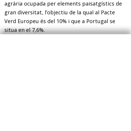
agrària ocupada per elements paisatgístics de
gran diversitat, l’objectiu de la qual al Pacte
Verd Europeu és del 10% i que a Portugal se
situa en el 7,6%.
1
Els indicadors de risc harmonitzat mesuren els
progressos assolits en el compliment dels objectius de
la Directiva 2009/128/CE sobre la utilització sostenible
de pesticides (Eurostat).
2
El càlcul del balanç de nutrients (nitrogen i fòsfor)
resulta de la diferència entre la incorporació d’aquests
nutrients en el sòl i la seva retirada pels cultius. El
balanç de nutrients és necessari per a la monitorització
dels Programes de Desenvolupament Rural. Es proposa
que sigui un indicador de l’amenaça potencial de
l’excedent o del dèficit de dos nutrients importants del
sòl i de les plantes en terres agrícoles (nitrogen i