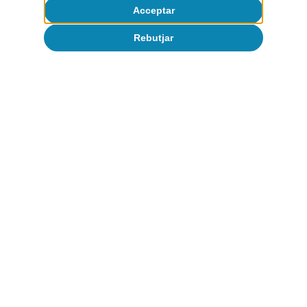
Acceptar
Rebutjar
Canvi climàtic i transició
verda
Tot sobre Temes clau