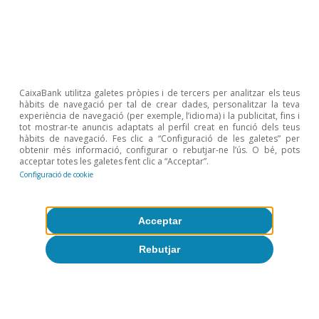
CaixaBank utilitza galetes pròpies i de tercers per analitzar els teus
Temes clau
hàbits de navegació per tal de crear dades, personalitzar la teva
experiència de navegació (per exemple, l’idioma) i la publicitat, fins i
tot mostrar-te anuncis adaptats al perfil creat en funció dels teus
hàbits de navegació. Fes clic a “Configuració de les galetes” per
obtenir més informació, configurar o rebutjar-ne l’ús. O bé, pots
acceptar totes les galetes fent clic a “Acceptar”.
Configuració de cookie
Acceptar
Rebutjar