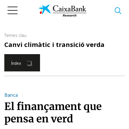
Vés
al
contingut
Temes clau
Canvi climàtic i transició verda
Índex
Banca
El finançament que
pensa en verd