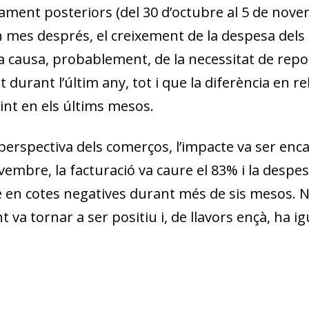
w window)
ment posteriors (del 30 d’octubre al 5 de novem
n mes després, el creixement de la despesa dels 
 a causa, probablement, de la necessitat de rep
durant l’últim any, tot i que la diferència en re
int en els últims mesos.
perspectiva dels comerços, l’impacte va ser enca
vembre, la facturació va caure el 83% i la despe
en cotes negatives durant més de sis mesos. No 
 va tornar a ser positiu i, de llavors ençà, ha ig