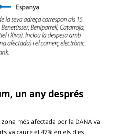
sum, un any després
a zona més afectada per la DANA va
ts va caure el 47% en els dies