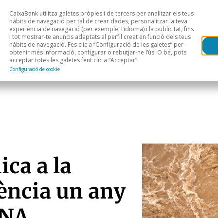
CaixaBank utilitza galetes pròpies i de tercers per analitzar els teus
Head
H
hàbits de navegació per tal de crear dades, personalitzar la teva
experiència de navegació (per exemple, l’idioma) i la publicitat, fins
i tot mostrar-te anuncis adaptats al perfil creat en funció dels teus
Anàlisi sectorial
Àrees geogràfiques
Public
hàbits de navegació. Fes clic a “Configuració de les galetes” per
obtenir més informació, configurar o rebutjar-ne l’ús. O bé, pots
acceptar totes les galetes fent clic a “Acceptar”.
Configuració de cookie
ca a la
ència un any
ANA