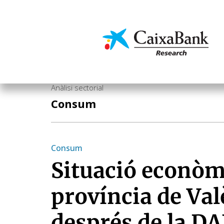
Vés
al
contingut
Economia i mercats
Anàlisi sectorial
Consum
Consum
Situació econòmi
província de Val
després de la D