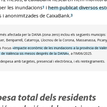
per les inundacions
i
hem publicat diversos est
1
 i anonimitzades de CaixaBank.
3
més afectada per la DANA (zona zero) inclou els següents municipis: Al
er, Beniparrell, Catarroja, Llocnou de la Corona, Massanassa, Picanya,
ls Focus
«Impacte econòmic de les inundacions a la província de Valè
a de València sis mesos després de la DANA»
, a l’IM06/2025.
 despesa amb targetes, presencial i electrònica, i els reintegraments.