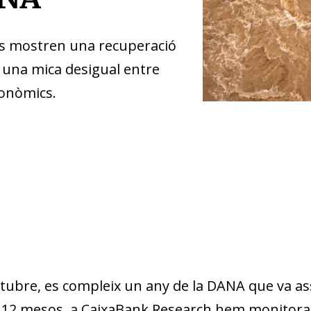
es mostren una recuperació
 una mica desigual entre
conòmics.
ubre, es compleix un any de la DANA que va assol
 12 mesos, a CaixaBank Research hem monitorat 