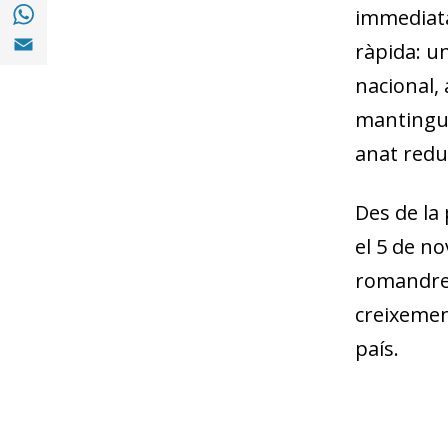
Compartir a with Whatsapp (opens in a ne
immediata
Compartir a Email (opens in a new window)
ràpida: u
nacional,
mantingut 
anat redu
Des de la 
el 5 de no
romandre 
creixement
país.