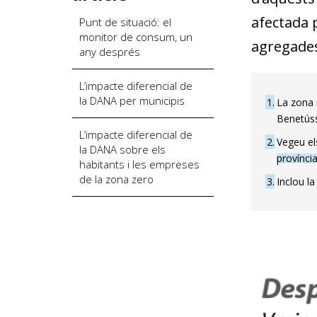
afectada 
Punt de situació: el
monitor de consum, un
agregades
any després
L’impacte diferencial de
la DANA per municipis
1
La zona 
Benetúss
L’impacte diferencial de
2
Vegeu e
la DANA sobre els
provínci
habitants i les empreses
de la zona zero
3
Inclou la