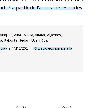
udis
a partir de l’anàlisi de les dades
2
aquàs, Albal, Aldaia, Alfafar, Algemesí,
 Paiporta, Sedaví, Utiel i Xiva.
ncia»
, a l’IM12/2024, i
«Situació econòmica a la