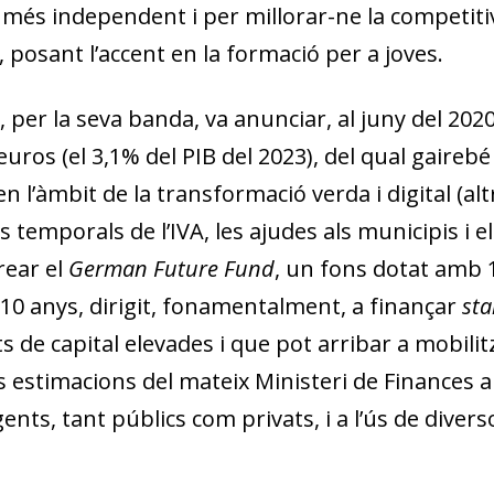
 més independent i per millorar-ne la competitivit
, posant l’accent en la formació per a joves.
 per la seva banda, va anunciar, al juny del 20
euros (el 3,1% del PIB del 2023), del qual gaireb
 l’àmbit de la transformació verda i digital (al
 temporals de l’IVA, les ajudes als municipis i el
rear el
German
Future Fund
, un fons dotat amb 1
10 anys, dirigit, fonamentalment, a finançar
sta
s de capital elevades i que pot arribar a mobilit
 estimacions del mateix Ministeri de Finances al
gents, tant públics com privats, i a l’ús de dive