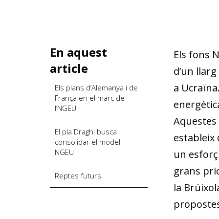
En aquest
Els fons 
article
d’un llarg
a Ucraïna
Els plans d’Alemanya i de
França en el marc de
energètica
l’NGEU
Aquestes l
El pla Draghi busca
estableix 
consolidar el model
NGEU
un esforç 
grans prio
Reptes futurs
la Brúixol
propostes