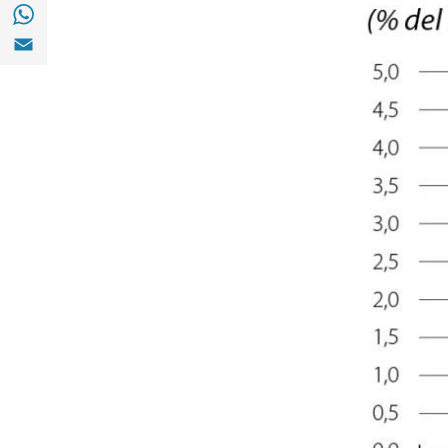
Compartir a with Whatsapp (opens in a ne
Compartir a Email (opens in a new window)