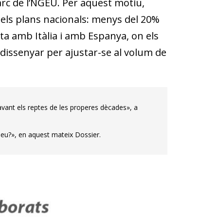
marc de l’NGEU. Per aquest motiu,
els plans nacionals: menys del 20%
sta amb Itàlia i amb Espanya, on els
 dissenyar per ajustar-se al volum de
avant els reptes de les properes dècades», a
peu?», en aquest mateix Dossier.