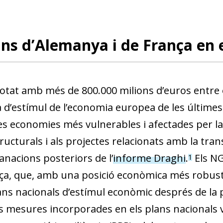
ans d’Alemanya i de França en 
otat amb més de 800.000 milions d’euros entre el
d’estímul de l’economia europea de les últimes 
les economies més vulnerables i afectades per la
ructurals i als projectes rela­cionats amb la transi
anacions posteriors de l’
informe Draghi
.
Els NG
1
nça, que, amb una posició econòmica més robusta
ans nacionals d’estímul econòmic després de la
es mesures incorporades en els plans nacionals 