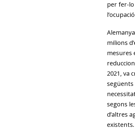
per fer-lo
l’ocupació
Alemanya,
milions d’
mesures en
reduccions
2021, va c
següents 
necessitat
segons les
d’altres a
existents.