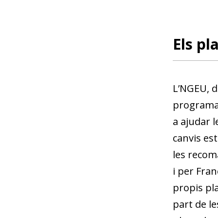
Els pl
L’NGEU, d
programa 
a ajudar 
canvis est
les recom
i per Fra
propis pl
part de l