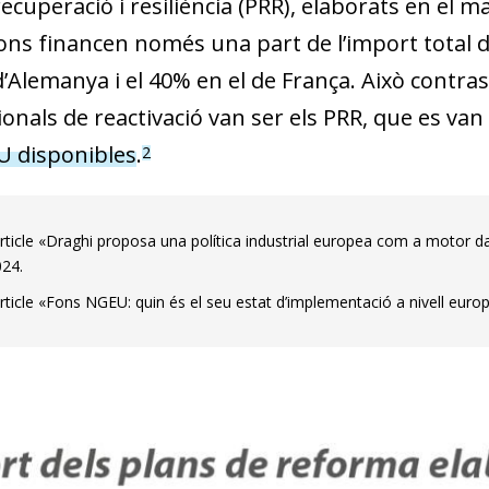
ecuperació i resiliència (PRR), elaborats en el 
ons financen només una part de l’import total d
d’Alemanya i el 40% en el de França. Això contra
onals de reactivació van ser els PRR, que es van
 disponibles
.
2
article «Draghi proposa una política industrial europea com a motor d
024.
article «Fons NGEU: quin és el seu estat d’implementació a nivell euro
dow)
 window)