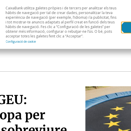
CaixaBank utilitza galetes pròpies i de tercers per analitzar els teus
Head
H
hàbits de navegació per tal de crear dades, personalitzar la teva
experiència de navegació (per exemple, l’idioma) i la publicitat, fins
i tot mostrar-te anuncis adaptats al perfil creat en funció dels teus
Anàlisi sectorial
Àrees geogràfiques
Public
hàbits de navegació. Fes clic a “Configuració de les galetes” per
obtenir més informació, configurar o rebutjar-ne l’ús. O bé, pots
acceptar totes les galetes fent clic a “Acceptar”.
Configuració de cookie
NGEU:
ropa per
 sobreviure