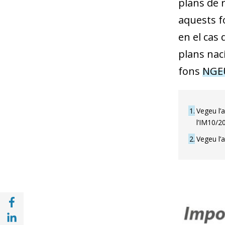
plans de r
aquests f
en el cas 
plans naci
fons
NGEU
1
Vegeu l’
l’IM10/2
2
Vegeu l’
Compartir a Facebook (opens in a new win
Compartir a with Linkedin (opens in a new