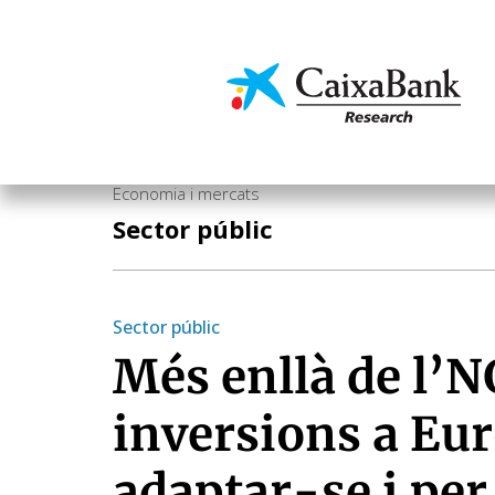
Vés
al
contingut
Economia i mercats
Economia i mercats
Sector públic
Sector públic
Més enllà de l’
inversions a Eu
adaptar-se i per