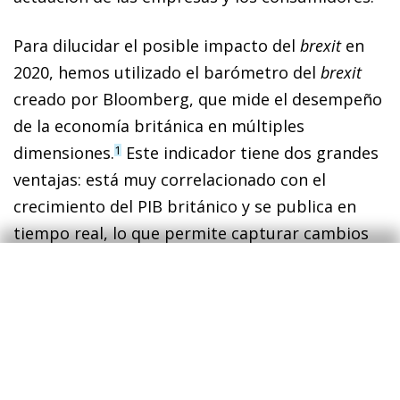
Para dilucidar el posible impacto del
brexit
en
2020, hemos utilizado el barómetro del
brexit
creado por Bloomberg, que mide el desempeño
de la economía británica en múltiples
dimensiones.
Este indicador tiene dos grandes
1
ventajas: está muy correlacionado con el
crecimiento del PIB británico y se publica en
tiempo real, lo que permite capturar cambios
de tendencia con facilidad.
Hemos trabajado con dos escenarios muy
diferentes. Por un lado, el escenario «con un
Boris Johnson pragmático» sería similar al
periodo entre el 17 de octubre de 2019 (cuan­­do