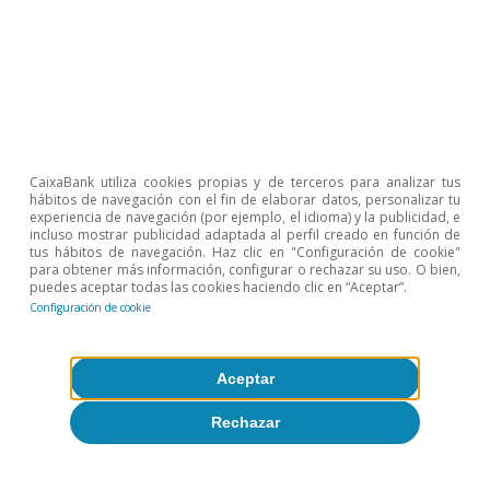
apoyar la descarbonización industrial y menos
en la agricultura sostenible y la biodiversidad.
Sin duda, la negociación del próximo
presupuesto pondrá nuevamente a prueba el
CaixaBank utiliza cookies propias y de terceros para analizar tus
estado de salud del proyecto europeo, del que
hábitos de navegación con el fin de elaborar datos, personalizar tu
dependerá nuestra autonomía estratégica para
experiencia de navegación (por ejemplo, el idioma) y la publicidad, e
incluso mostrar publicidad adaptada al perfil creado en función de
abordar los retos geopolíticos que seguirán
tus hábitos de navegación. Haz clic en "Configuración de cookie"
para obtener más información, configurar o rechazar su uso. O bien,
llegando del exterior.
puedes aceptar todas las cookies haciendo clic en “Aceptar”.
Configuración de cookie
4
Comisión Europea (2024). «Ninth report on economic,
Aceptar
social and territorial cohesion».
Rechazar