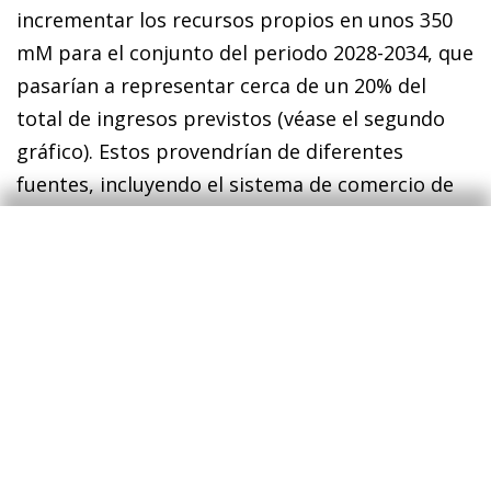
incrementar los recursos propios en unos 350
mM para el conjunto del periodo 2028-2034, que
pasarían a representar cerca de un 20% del
total de ingresos previstos (véase el segundo
gráfico). Estos provendrían de diferentes
fuentes, incluyendo el sistema de comercio de
emisiones (ETS) y el mecanismo de ajuste en
frontera por carbono (CBAM), así como nuevos
impuestos sobre los residuos de aparatos
eléctricos y electrónicos no reciclados, tabaco y
una contribución empresarial fija según nivel de
facturación. Algunos de estos nuevos recursos
ya fueron propuestos en 2020 para el actual
ciclo presupuestario y no fueron adoptados.