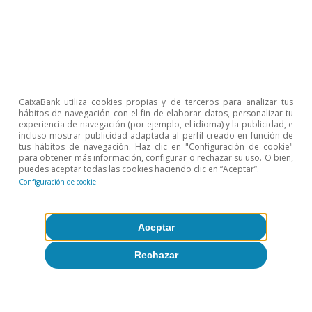
Sobre CaixaBank Research
Trabaja con nosotros
Equipo
CaixaBank utiliza cookies propias y de terceros para analizar tus
Contacto
hábitos de navegación con el fin de elaborar datos, personalizar tu
experiencia de navegación (por ejemplo, el idioma) y la publicidad, e
incluso mostrar publicidad adaptada al perfil creado en función de
(opens in a new window)
CaixaBank
tus hábitos de navegación. Haz clic en "Configuración de cookie"
para obtener más información, configurar o rechazar su uso. O bien,
puedes aceptar todas las cookies haciendo clic en “Aceptar”.
Configuración de cookie
(opens in a new window)
Cookies
Aceptar
(opens in a new window)
Seguridad
Rechazar
(opens in a new window)
Privacidad
(opens in a new window)
Accesibilidad