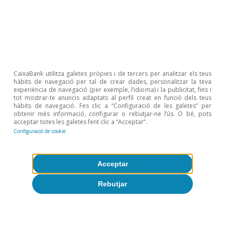
Sobre CaixaBank Research
Treballa amb nosaltres
Equip
CaixaBank utilitza galetes pròpies i de tercers per analitzar els teus
Contacte
hàbits de navegació per tal de crear dades, personalitzar la teva
experiència de navegació (per exemple, l’idioma) i la publicitat, fins i
tot mostrar-te anuncis adaptats al perfil creat en funció dels teus
(opens in a new window)
CaixaBank
hàbits de navegació. Fes clic a “Configuració de les galetes” per
obtenir més informació, configurar o rebutjar-ne l’ús. O bé, pots
acceptar totes les galetes fent clic a “Acceptar”.
Configuració de cookie
(opens in a new window)
Cookies
Acceptar
(opens in a new window)
Avís legal
Rebutjar
(opens in a new window)
Privacitat
(opens in a new window)
Accessibilitat