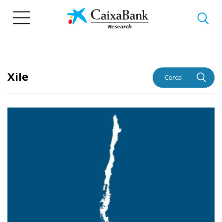
Vés
al
contingut
Xile
Cerca