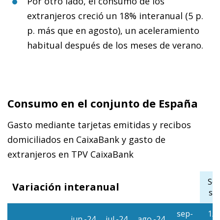
Por otro lado, el consumo de los
extranjeros creció un 18% interanual (5 p.
p. más que en agosto), un aceleramiento
habitual después de los meses de verano.
Consumo en el conjunto de España
Gasto mediante tarjetas emitidas y recibos
domiciliados en CaixaBank y gasto de
extranjeros en TPV CaixaBank
Se
Variación interanual
se
sep-
1/9
jun.-24
jul.-24
ago.-24