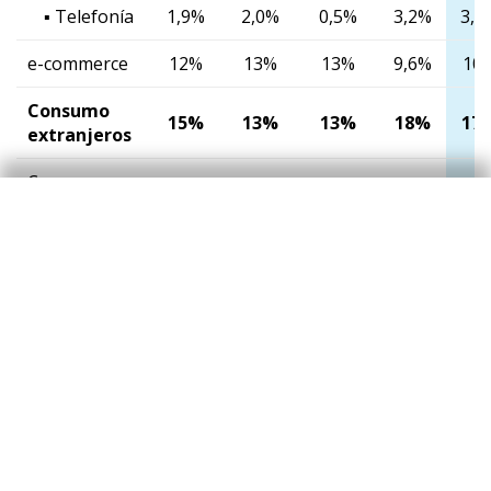
▪ Telefonía
1,9%
2,0%
0,5%
3,2%
3,4
e-commerce
12%
13%
13%
9,6%
10
Consumo
15%
13%
13%
18%
17
extranjeros
Consumo
16%
12%
12%
17%
15
presencial
▪ De los
cuales
-23%
-12%
-17%
-15%
-15
reintegros
e-commerce
13%
19%
18%
22%
27
Total
españoles y
4,1%
4,9%
5,6%
4,6%
4,2
extranjeros