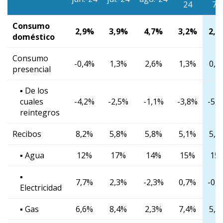
24
7/
Consumo
2,9%
3,9%
4,7%
3,2%
2,9
doméstico
Consumo
-0,4%
1,3%
2,6%
1,3%
0,6
presencial
▪ De los
cuales
-4,2%
-2,5%
-1,1%
-3,8%
-5,
reintegros
Recibos
8,2%
5,8%
5,8%
5,1%
5,5
▪ Agua
12%
17%
14%
15%
15
▪
7,7%
2,3%
-2,3%
0,7%
-0,
Electricidad
▪ Gas
6,6%
8,4%
2,3%
7,4%
5,5