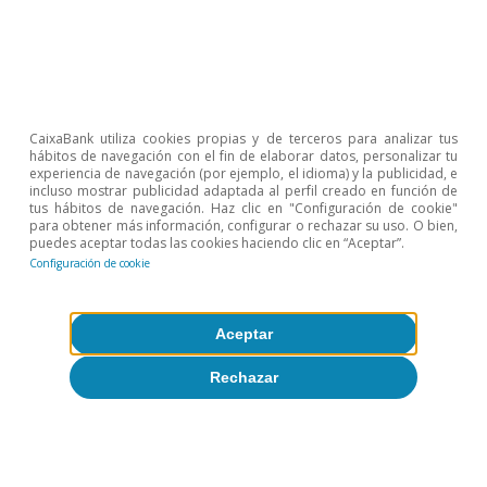
Transporte y
2,0%
4,2%
-0,7%
-2,7
gasolineras
▪ Transporte
1,9%
8,1%
3,9%
5,0
CaixaBank utiliza cookies propias y de terceros para analizar tus
▪ Gasolineras
2,1%
0,6%
-4,3%
-9,1
hábitos de navegación con el fin de elaborar datos, personalizar tu
experiencia de navegación (por ejemplo, el idioma) y la publicidad, e
incluso mostrar publicidad adaptada al perfil creado en función de
Comercio
0,1%
2,3%
1,8%
2,5
tus hábitos de navegación. Haz clic en "Configuración de cookie"
minorista
para obtener más información, configurar o rechazar su uso. O bien,
puedes aceptar todas las cookies haciendo clic en “Aceptar”.
▪ Moda
3,1%
2,2%
0,3%
1,1
Configuración de cookie
▪ Muebles y
-0,2%
1,5%
-0,7%
3,2
decoración
Aceptar
Rechazar
▪
Electrodomésticos
-0,9%
2,8%
0,4%
-2,8
y tecnología
Notas:
Incluye consumo presencial e e-commerce. El e-