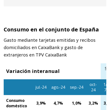
Consumo en el conjunto de España
Gasto mediante tarjetas emitidas y recibos
domiciliados en CaixaBank y gasto de
extranjeros en TPV CaixaBank
Se
Variación interanual
oct-
1/1
jul.-24
ago.-24
sep.-24
24
7/
Consumo
3,9%
4,7%
1,0%
3,2%
3,
doméstico