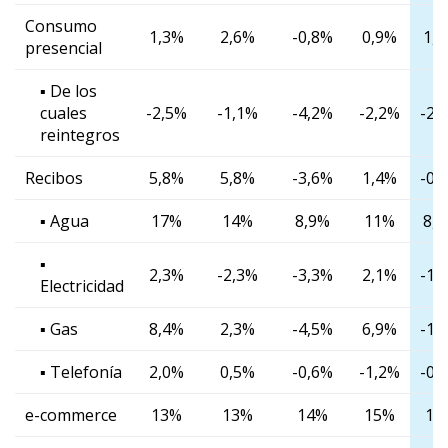
Consumo
1,3%
2,6%
-0,8%
0,9%
1,
presencial
▪ De los
cuales
-2,5%
-1,1%
-4,2%
-2,2%
-2,
reintegros
Recibos
5,8%
5,8%
-3,6%
1,4%
-0,
▪ Agua
17%
14%
8,9%
11%
8,
▪
2,3%
-2,3%
-3,3%
2,1%
-1,
Electricidad
▪ Gas
8,4%
2,3%
-4,5%
6,9%
-1,
▪ Telefonía
2,0%
0,5%
-0,6%
-1,2%
-0,
e-commerce
13%
13%
14%
15%
15