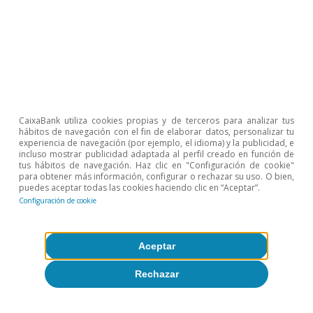
▪ Transporte
8,1%
3,9%
5,2%
9,0
▪ Gasolineras
0,6%
-4,3%
-12%
-15
Comercio
2,3%
1,8%
1,6%
6,3
minorista
▪ Moda
2,2%
0,3%
2,6%
10
CaixaBank utiliza cookies propias y de terceros para analizar tus
hábitos de navegación con el fin de elaborar datos, personalizar tu
▪ Muebles y
1,5%
-0,7%
0,1%
1,4
experiencia de navegación (por ejemplo, el idioma) y la publicidad, e
decoración
incluso mostrar publicidad adaptada al perfil creado en función de
tus hábitos de navegación. Haz clic en "Configuración de cookie"
para obtener más información, configurar o rechazar su uso. O bien,
▪
puedes aceptar todas las cookies haciendo clic en “Aceptar”.
Electrodomésticos
2,8%
0,4%
-5,0%
-4,8
Configuración de cookie
y tecnología
Notas:
Incluye consumo presencial e e-commerce. El e-
Aceptar
commerce incluye pagos a través de TPV virtuales.
Fuente:
CaixaBank Research, a partir de datos internos de
Rechazar
CaixaBank.