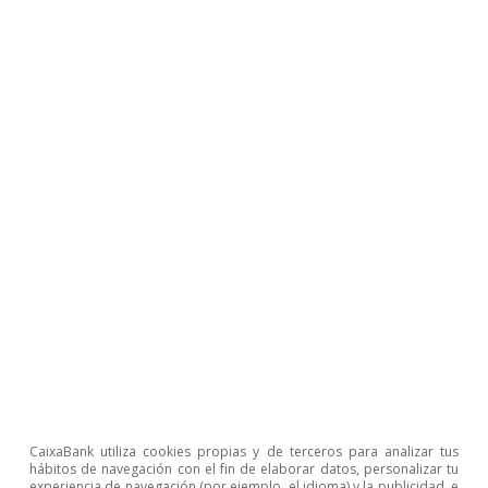
Internacional
Débil crecimiento del PIB en el 1T 2026,
ante el reto del nuevo shock energético
Rita Sánchez Soliva
CaixaBank utiliza cookies propias y de terceros para analizar tus
hábitos de navegación con el fin de elaborar datos, personalizar tu
30 abril 2026
experiencia de navegación (por ejemplo, el idioma) y la publicidad, e