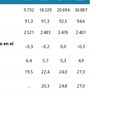
9.732
18.329
20.694
30.887
91,3
91,3
92,5
94,6
2.521
2.483
2.476
2.401
o en el
–0,3
–0,2
0,0
–0,3
6,4
5,7
5,3
4,9
19,5
22,4
24,0
27,3
…
20,3
24,8
27,0