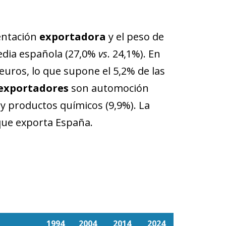
ientación
exportadora
y el peso de
media española (27,0%
vs
. 24,1%). En
euros, lo que supone el 5,2% de las
 exportadores
son automoción
 y productos químicos (9,9%). La
que exporta España.
1994
2004
2014
2024