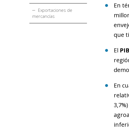
En t
Exportaciones de
millo
mercancías
envej
que t
El
PIB
regió
demog
En cu
relat
3,7%)
agroa
infer