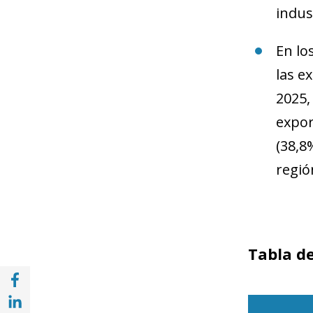
indus
En lo
las e
2025,
expor
(38,8
regió
Tabla de
Compartir en Facebook (opens in a new wi
Compartir en with Linkedin (opens in a ne