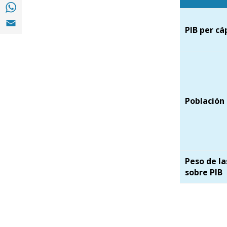
Compartir en with Whatsapp (opens in a n
Compartir en Email (opens in a new window
PIB per cá
Población
Peso de la
sobre PIB