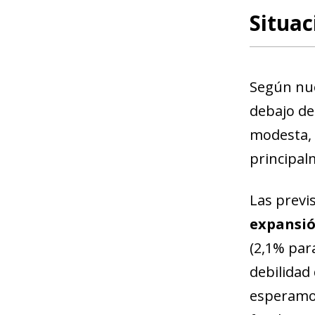
Situa
Según nue
debajo de
modesta, l
principalm
Las previ
expansió
(2,1% para
debilidad
esperamos