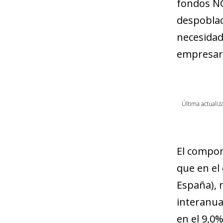
fondos NG
despoblaci
necesidad
empresari
Última actualiz
El compo
que en el 
España), 
interanual
en el 9,0%