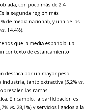
poblada, con poco más de 2,4
. Es la segunda región más
1% de media nacional), y una de las
l
vs
. 14,4%).
menos que la media española. La
 un contexto de estancamiento
León destaca por un mayor peso
a industria, tanto extractiva (5,2%
vs
.
sobresalen las ramas
a. En cambio, la participación es
24,7%
vs
. 28,1%) y servicios ligados a la