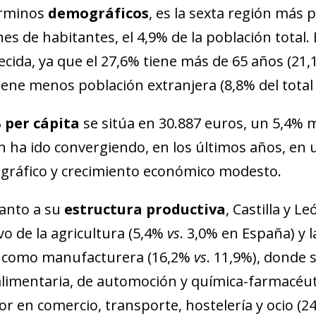
érminos
demográficos
, es la sexta región más 
nes de habitantes, el 4,9% de la población total
ecida, ya que el 27,6% tiene más de 65 años (21,
iene menos población extranjera (8,8% del tota
 per cápita
se sitúa en 30.887 euros, un 5,4% 
n ha ido convergiendo, en los últimos años, en
ráfico y crecimiento económico modesto.
anto a su
estructura productiva
, Castilla y 
ivo de la agricultura (5,4%
vs
. 3,0% en España) y l
 como manufacturera (16,2%
vs
. 11,9%), donde 
limentaria, de automoción y química-farmacéutic
ior en comercio, transporte, hostelería y ocio (