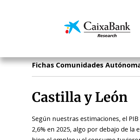
Pasar
al
contenido
Economía y mercado
principal
Publicaciones
Fichas Comunidades Autónom
Castilla y León
Según nuestras estimaciones, el PIB 
2,6% en 2025, algo por debajo de la 
bien el empleo y el consumo tuviero