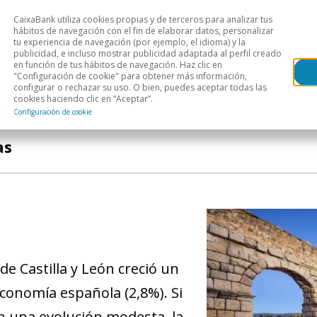
CaixaBank utiliza cookies propias y de terceros para analizar tus
Head
hábitos de navegación con el fin de elaborar datos, personalizar
tu experiencia de navegación (por ejemplo, el idioma) y la
publicidad, e incluso mostrar publicidad adaptada al perfil creado
s
Análisis sectorial
Áreas geográficas
Publ
en función de tus hábitos de navegación. Haz clic en
"Configuración de cookie" para obtener más información,
configurar o rechazar su uso. O bien, puedes aceptar todas las
cookies haciendo clic en “Aceptar”.
Configuración de cookie
as
de Castilla y León creció un
economía española (2,8%). Si
n una evolución modesta, la