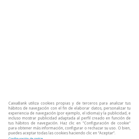
Ahora, quedan todavía por utilizar
unos 640.000 millones de euros, por lo
que solamente con este programa el
BCE podría realizar en 2021 las mismas
compras netas que realizó con el APP y
el PEPP conjuntamente en 2020.
Las operaciones de inyección de liquidez al
sistema financiero se han incrementado en
tamaño y atractivo:
CaixaBank utiliza cookies propias y de terceros para analizar tus
hábitos de navegación con el fin de elaborar datos, personalizar tu
Las llamadas TLTRO-III tienen un
experiencia de navegación (por ejemplo, el idioma) y la publicidad, e
vencimiento a tres años (las últimas
incluso mostrar publicidad adaptada al perfil creado en función de
tus hábitos de navegación. Haz clic en "Configuración de cookie"
vencerán en diciembre de 2024) y, a
para obtener más información, configurar o rechazar su uso. O bien,
puedes aceptar todas las cookies haciendo clic en “Aceptar”.
partir de diciembre de 2020, el crédito
Configuración de cookie