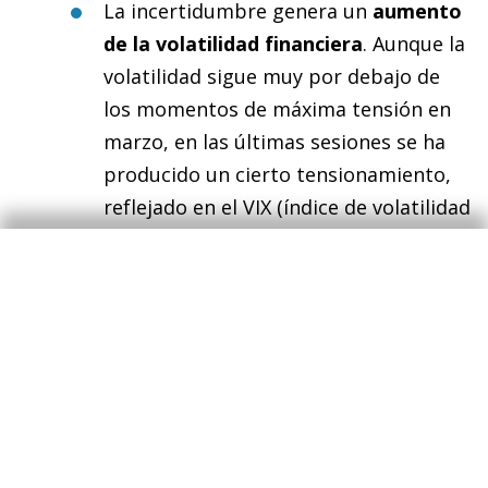
La incertidumbre genera un
aumento
de la volatilidad financiera
. Aunque la
volatilidad sigue muy por debajo de
los momentos de máxima tensión en
marzo, en las últimas sesiones se ha
producido un cierto tensionamiento,
reflejado en el VIX (índice de volatilidad
implícita de mercado), el índice de
condiciones financieras de la Fed de
Chicago, las primas de riesgo de los
bonos soberanos americanos y las
primas de riesgo corporativas.
El dólar se fortalece ligeramente
respecto al euro y la mayoría de las