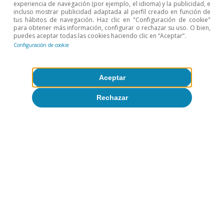
experiencia de navegación (por ejemplo, el idioma) y la publicidad, e
contenida en el futuro.
incluso mostrar publicidad adaptada al perfil creado en función de
tus hábitos de navegación. Haz clic en "Configuración de cookie"
para obtener más información, configurar o rechazar su uso. O bien,
puedes aceptar todas las cookies haciendo clic en “Aceptar”.
Configuración de cookie
La Fed no modificará los tipos de interés
antes de 2024 y continuará mostrando un
sesgo acomodaticio
con la intención de
Aceptar
mantener las expectativas de tipos bajas y
Rechazar
unas condiciones financieras
acomodaticias. Bajo el nuevo marco
estratégico la Fed persigue un objetivo de
inflación del 2% en promedio a lo largo del
tiempo y una visión inclusiva del mercado
laboral (favorable a tasas de desempleo
más bajas). En el actual entorno de
moderados avances en los precios, este