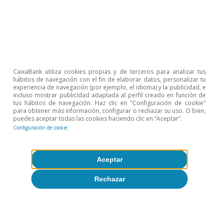
Sobre CaixaBank Research
Trabaja con nosotros
Equipo
CaixaBank utiliza cookies propias y de terceros para analizar tus
Contacto
hábitos de navegación con el fin de elaborar datos, personalizar tu
experiencia de navegación (por ejemplo, el idioma) y la publicidad, e
incluso mostrar publicidad adaptada al perfil creado en función de
(opens in a new window)
CaixaBank
tus hábitos de navegación. Haz clic en "Configuración de cookie"
para obtener más información, configurar o rechazar su uso. O bien,
puedes aceptar todas las cookies haciendo clic en “Aceptar”.
Configuración de cookie
(opens in a new window)
Cookies
Aceptar
(opens in a new window)
Seguridad
Rechazar
(opens in a new window)
Privacidad
(opens in a new window)
Accesibilidad