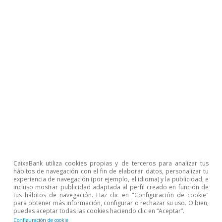
Mercados financieros
Volatilidad financiera e incertidumbre
CaixaBank utiliza cookies propias y de terceros para analizar tus
política: ¿quién dijo miedo?
hábitos de navegación con el fin de elaborar datos, personalizar tu
experiencia de navegación (por ejemplo, el idioma) y la publicidad, e
Javier García Arenas
incluso mostrar publicidad adaptada al perfil creado en función de
tus hábitos de navegación. Haz clic en "Configuración de cookie"
14 sep 2017
para obtener más información, configurar o rechazar su uso. O bien,
puedes aceptar todas las cookies haciendo clic en “Aceptar”.
Configuración de cookie