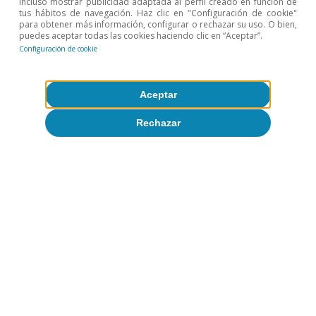
incluso mostrar publicidad adaptada al perfil creado en función de
tus hábitos de navegación. Haz clic en "Configuración de cookie"
para obtener más información, configurar o rechazar su uso. O bien,
puedes aceptar todas las cookies haciendo clic en “Aceptar”.
Configuración de cookie
Todo sobre Temas clave
Aceptar
Rechazar
Artículos relacionados