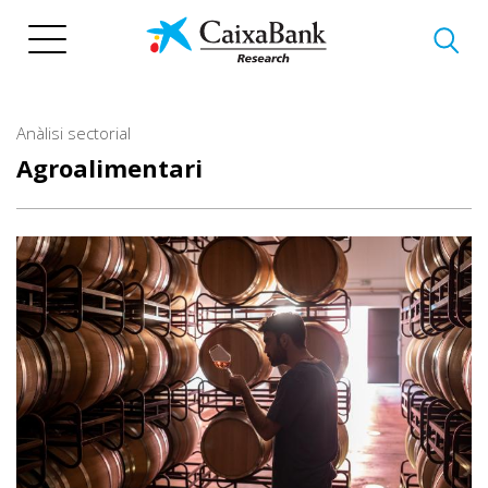
Vés
al
contingut
Anàlisi sectorial
Agroalimentari