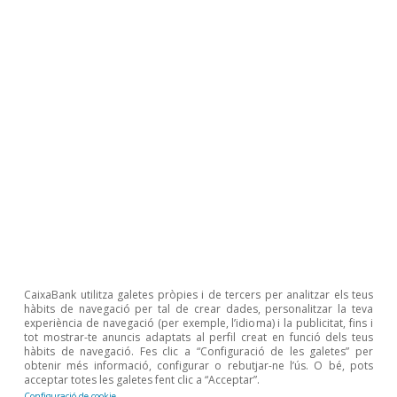
CaixaBank utilitza galetes pròpies i de tercers per analitzar els teus
hàbits de navegació per tal de crear dades, personalitzar la teva
experiència de navegació (per exemple, l’idioma) i la publicitat, fins i
Notes: La dimensió de les bombolles indica el preu mitjà del vi
tot mostrar-te anuncis adaptats al perfil creat en funció dels teus
hàbits de navegació. Fes clic a “Configuració de les galetes” per
exportat. Dades mitjanes del 2015 al 2020. Font: CaixaBank
obtenir més informació, configurar o rebutjar-ne l’ús. O bé, pots
Research, a partir de dades de Datacomex.
acceptar totes les galetes fent clic a “Acceptar”.
Configuració de cookie