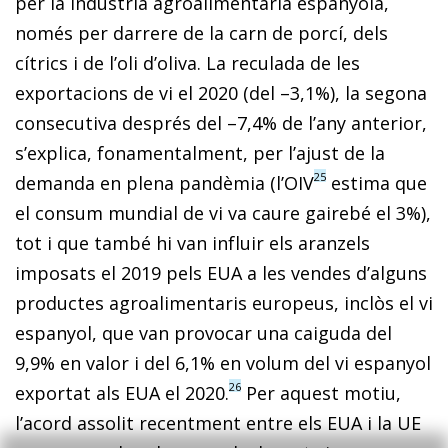
per la indústria agroalimentària espanyola,
només per darrere de la carn de porcí, dels
cítrics i de l’oli d’oliva. La reculada de les
exportacions de vi el 2020 (del –3,1%), la segona
consecutiva després del –7,4% de l’any anterior,
s’explica, fonamentalment, per l’ajust de la
25
demanda en plena pandèmia (l’OIV
estima que
el consum mundial de vi va caure gairebé el 3%),
tot i que també hi van influir els aranzels
imposats el 2019 pels EUA a les vendes d’alguns
productes agroalimentaris europeus, inclòs el vi
espanyol, que van provocar una caiguda del
9,9% en valor i del 6,1% en volum del vi espanyol
26
exportat als EUA el 2020.
Per aquest motiu,
l’acord assolit recentment entre els EUA i la UE