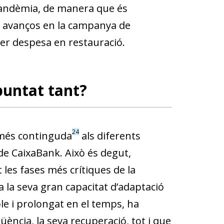
 pandèmia, de manera que és
ls avanços en la campanya de
er despesa en restauració.
puntat tant?
24
 més continguda
als diferents
e CaixaBank. Això és degut,
 les fases més crítiques de la
 la seva gran capacitat d’adaptació
ble i prolongat en el temps, ha
ència, la seva recuperació, tot i que