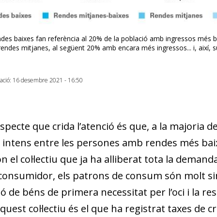
w window)
des baixes fan referència al 20% de la població amb ingressos més b
rendes mitjanes, al següent 20% amb encara més ingressos... i, així,
zació: 16 desembre 2021 - 16:50
specte que crida l’atenció és que, a la majoria d
 intens entre les persones amb rendes més baixe
 el col·lectiu que ja ha alliberat tota la deman
l consumidor, els patrons de consum són molt sim
ó de béns de primera necessitat per l’oci i la re
quest col·lectiu és el que ha registrat taxes de 