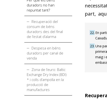
necessitat
duradors no han
repuntat tant?
part, aque
Recuperació del
consum de béns
duradors des del final
22
En part
de l’estat d’alarma
CaixaB
23
Una par
Despesa en béns
primera
duradors per canal de
maig i 
venda
embassa
Zona de l’euro: Baltic
Exchange Dry Index (BDI)
* i colls d’ampolla en la
producció de
manufactures
Recupera