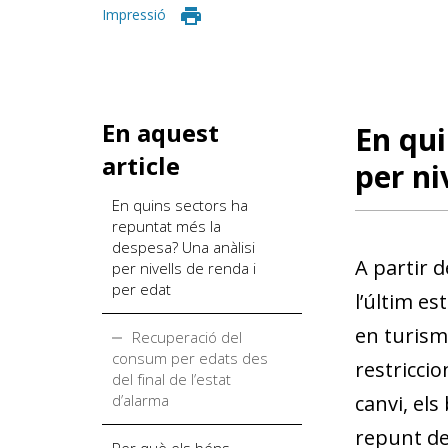
Impressió
En aquest
En qui
article
per ni
En quins sectors ha
repuntat més la
despesa? Una anàlisi
A partir d
per nivells de renda i
per edat
l’últim es
en turisme
Recuperació del
consum per edats des
restriccio
del final de l’estat
d’alarma
canvi, els
repunt de
Per què els béns