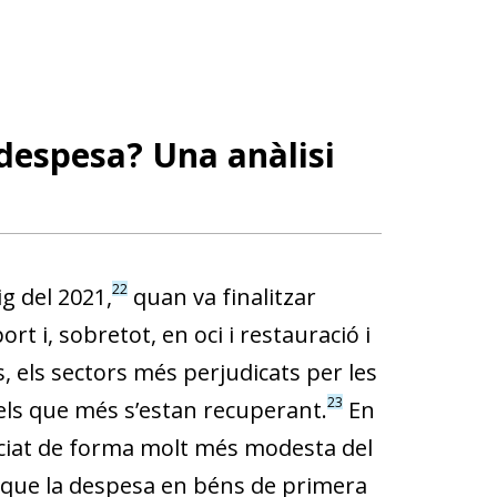
 despesa? Una anàlisi
22
g del 2021,
quan va finalitzar
t i, sobretot, en oci i restauració i
, els sectors més perjudicats per les
23
 els que més s’estan recuperant.
En
ficiat de forma molt més modesta del
que la despesa en béns de primera