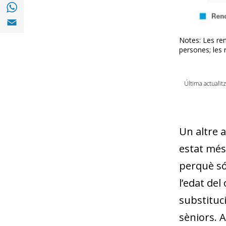
Compartir a with Whatsapp (opens in a ne
Compartir a Email (opens in a new window)
Notes: Les ren
persones; les 
Última actualit
Un altre a
estat més
perquè són
l’edat de
substituci
sèniors. A