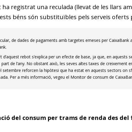
 ha registrat una reculada (llevat de les llars 
sts béns són substituïbles pels serveis oferts p
icular, de dades de pagaments amb targetes emeses per CaixaBank al
ank.
t d’aquest rebot s’explica per un efecte de base, ja que, en aquests s
 part de l’any. No obstant això, les seves altes taxes de creixement 
el setembre reforcen la hipòtesi que ha estat en aquests sectors on s
da. Per a més informació, vegeu el Monitor de consum de CaixaBa
ció del consum per trams de renda des del f