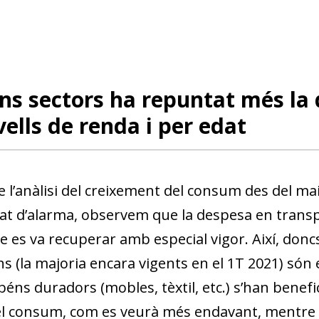
ns sectors ha repuntat més la
vells de renda i per edat
e l’anàlisi del creixement del consum des del mai
tat d’alarma, observem que la despesa en transpor
 es va recuperar amb especial vigor. Així, doncs
ns (la majoria encara vigents en el 1T 2021) són
 béns duradors (mobles, tèxtil, etc.) s’han bene
l consum, com es veurà més endavant, mentre 