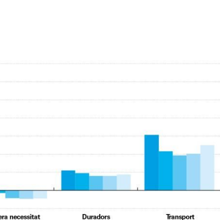
dow)
 window)