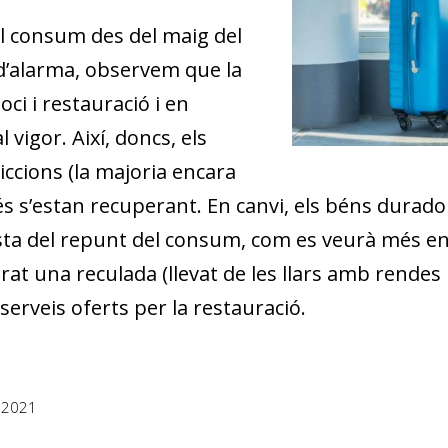
del consum des del maig del
t d’alarma, observem que la
ci i restauració i en
vigor. Així, doncs, els
iccions (la majoria encara
s s’estan recuperant. En canvi, els béns duradors
ta del repunt del consum, com es veurà més e
rat una reculada (llevat de les llars amb rendes
erveis oferts per la restauració.
 2021