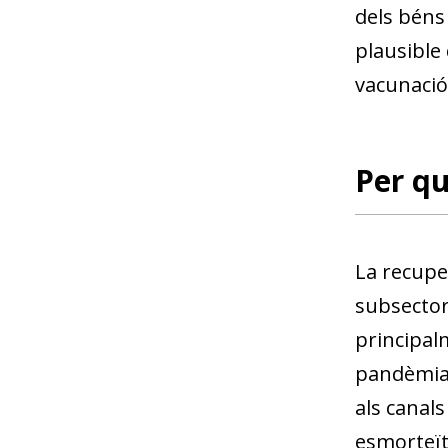
dels béns
plausible
vacunació
Per qu
La recupe
subsector
principalm
pandèmia 
als canal
esmorteït 