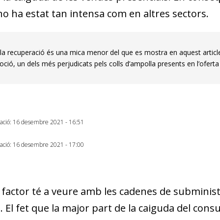
no ha estat tan intensa com en altres sectors.
 la recuperació és una mica menor del que es mostra en aquest article
oció, un dels més perjudicats pels colls d’ampolla presents en l’ofert
zació: 16 desembre 2021 - 16:51
zació: 16 desembre 2021 - 17:00
factor té a veure amb les cadenes de subminist
. El fet que la major part de la caiguda del con