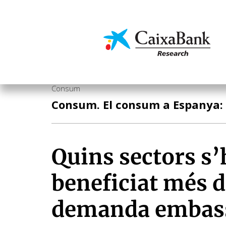
Vés
al
contingut
Economia i mercats
Consum
Consum. El consum a Espanya: 
Quins sectors s
beneficiat més d
demanda embas