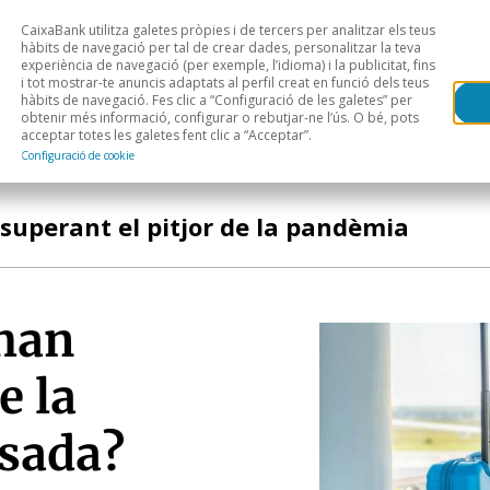
CaixaBank utilitza galetes pròpies i de tercers per analitzar els teus
Head
H
hàbits de navegació per tal de crear dades, personalitzar la teva
experiència de navegació (per exemple, l’idioma) i la publicitat, fins
i tot mostrar-te anuncis adaptats al perfil creat en funció dels teus
Anàlisi sectorial
Àrees geogràfiques
Public
hàbits de navegació. Fes clic a “Configuració de les galetes” per
obtenir més informació, configurar o rebutjar-ne l’ús. O bé, pots
acceptar totes les galetes fent clic a “Acceptar”.
Configuració de cookie
superant el pitjor de la pandèmia
’han
e la
sada?