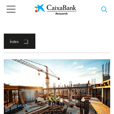
Vés
al
contingut
Índex