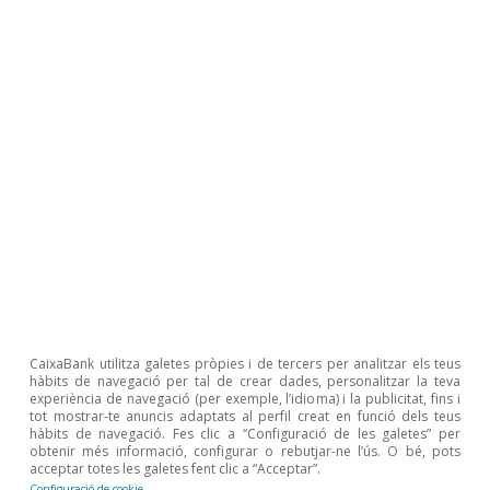
financeres continuaran sent tremendament
acomodatícies i donaran suport al flux de crèdit
9
cap a les llars. I, finalment, l’estalvi «forçós»
acumulat per les llars durant l’any 2020 es
podria acabar derivant, en part, cap a la
inversió immobiliària. En efecte, una gran part
d’aquest estalvi, xifrat al voltant del 3,5% del
10
PIB,
ha estat acumulat per llars de renda
mitjana i alta, que solen tenir menys propensió
a consumir. Si, a més a més, tenim en compte el
baix rendiment que ofereixen els actius
CaixaBank utilitza galetes pròpies i de tercers per analitzar els teus
hàbits de navegació per tal de crear dades, personalitzar la teva
alternatius, cal esperar que la inversió en actius
experiència de navegació (per exemple, l’idioma) i la publicitat, fins i
tot mostrar-te anuncis adaptats al perfil creat en funció dels teus
immobiliaris es vegi afavorida en aquest entorn.
hàbits de navegació. Fes clic a “Configuració de les galetes” per
obtenir més informació, configurar o rebutjar-ne l’ús. O bé, pots
acceptar totes les galetes fent clic a “Acceptar”.
Configuració de cookie