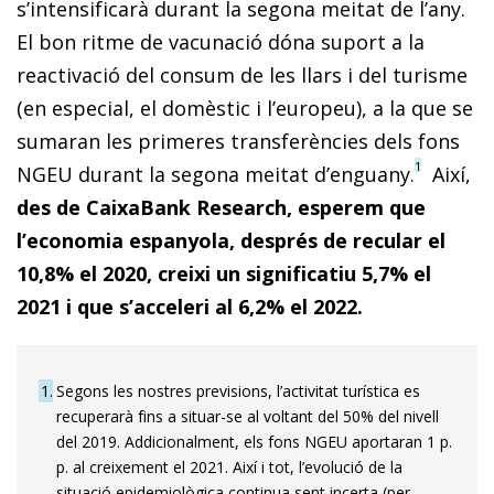
s’intensificarà durant la segona meitat de l’any.
El bon ritme de vacunació dóna suport a la
reactivació del consum de les llars i del turisme
(en especial, el domèstic i l’europeu), a la que se
sumaran les primeres transferències dels fons
1
NGEU durant la segona meitat d’enguany.
Així,
des de CaixaBank Research, esperem que
l’economia espanyola, després de recular el
10,8% el 2020, creixi un significatiu 5,7% el
2021 i que s’acceleri al 6,2% el 2022.
1
Segons les nostres previsions, l’activitat turística es
recuperarà fins a situar-se al voltant del 50% del nivell
del 2019. Addicionalment, els fons NGEU aportaran 1 p.
p. al creixement el 2021. Així i tot, l’evolució de la
situació epidemiològica continua sent incerta (per