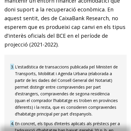
mantenir un entorn financer acomodatici que
doni suport a la recuperació econòmica. En
aquest sentit, des de CaixaBank Research, no
esperem que es produeixi cap canvi en els tipus
d’interès oficials del BCE en el període de
projecció (2021-2022).
3
L’estadística de transaccions publicada pel Ministeri de
Transports, Mobilitat i Agenda Urbana (elaborada a
partir de les dades del Consell General del Notariat)
permet distingir entre compravendes per part
d’estrangers, compravendes de segona residència
(quan el comprador l’habitatge es troben en províncies
diferents) i la resta, que es consideren compravendes
d’habitatge principal per part d’espanyols.
4
En concret, els tipus d’interès aplicats als préstecs per a
l’adquisició d’habitatge han baixat gairebé 20 p. b. en