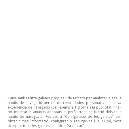
Agroalimentari
On es concentra l’activitat del sector
agroalimentari espanyol?
Pedro Álvarez Ondina
9 oct. 2025
CaixaBank utilitza galetes pròpies i de tercers per analitzar els teus
hàbits de navegació per tal de crear dades, personalitzar la teva
experiència de navegació (per exemple, l’idioma) i la publicitat, fins i
tot mostrar-te anuncis adaptats al perfil creat en funció dels teus
hàbits de navegació. Fes clic a “Configuració de les galetes” per
obtenir més informació, configurar o rebutjar-ne l’ús. O bé, pots
acceptar totes les galetes fent clic a “Acceptar”.