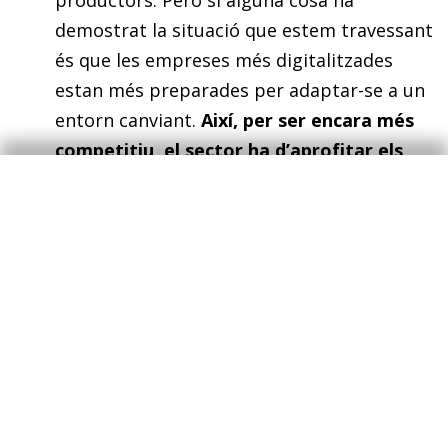
demostrat la situació que estem travessant
és que les empreses més digitalitzades
estan més preparades per adaptar-se a un
entorn canviant.
Així, per ser encara més
competitiu, el sector ha d’aprofitar els
avantatges que ofereixen les noves
tecnologies digitals en totes les baules
de la cadena alimentària
. Al mateix temps,
la transformació digital també ofereix vies
per abordar els principals reptes del
sector. Per exemple, les tècniques
d’agricultura de precisió permeten millorar
la productivitat dels cultius i potencien la
sostenibilitat del sector, ja que propicien