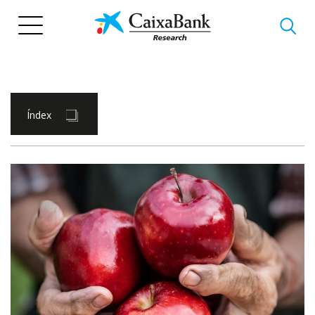
Vés
al
contingut
Índex