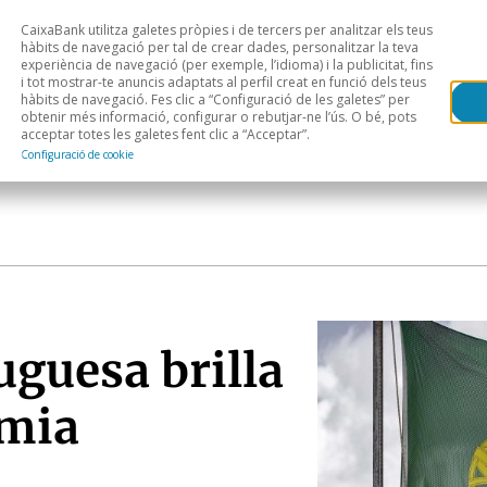
CaixaBank utilitza galetes pròpies i de tercers per analitzar els teus
Head
H
hàbits de navegació per tal de crear dades, personalitzar la teva
experiència de navegació (per exemple, l’idioma) i la publicitat, fins
i tot mostrar-te anuncis adaptats al perfil creat en funció dels teus
Anàlisi sectorial
Àrees geogràfiques
Public
hàbits de navegació. Fes clic a “Configuració de les galetes” per
obtenir més informació, configurar o rebutjar-ne l’ús. O bé, pots
acceptar totes les galetes fent clic a “Acceptar”.
Configuració de cookie
uguesa brilla
èmia