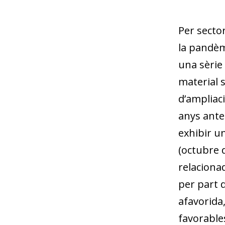
Per secto
la pandèmi
una sèrie 
material 
d’ampliaci
anys ante
exhibir un
(octubre d
relaciona
per part d
afavorida
favorable