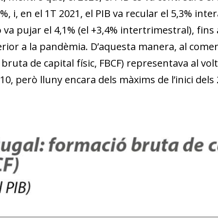
8%, i, en el 1T 2021, el PIB va recular el 5,3% int
ó va pujar el 4,1% (el +3,4% intertrimestral), fin
terior a la pandèmia. D’aquesta manera, al comen
bruta de capital físic, FBCF) representava al volt
10, però lluny encara dels màxims de l’inici dels