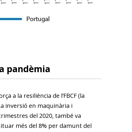
 la pandèmia
ça a la resiliència de l’FBCF (la
 La inversió en maquinària i
trimestres del 2020, també va
a situar més del 8% per damunt del