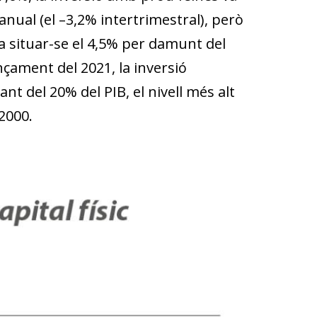
eranual (el –3,2% intertrimestral), però
s a situar-se el 4,5% per damunt del
çament del 2021, la inversió
ant del 20% del PIB, el nivell més alt
 2000.