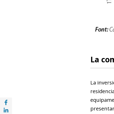
La com
La inversi
residencia
equipamen
Compartir a Facebook (opens in a new win
Compartir a with Linkedin (opens in a new
presentar