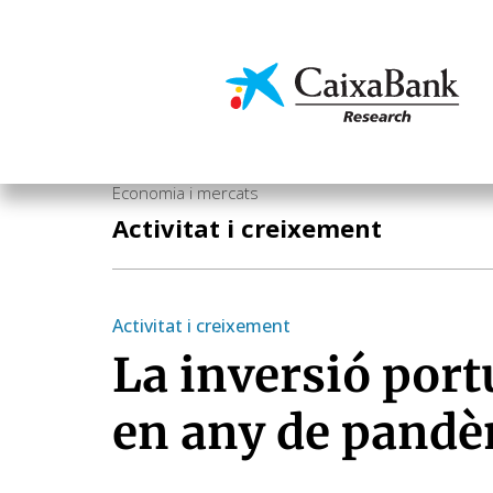
Vés
al
contingut
Economia i mercats
Economia i mercats
Activitat i creixement
Activitat i creixement
La inversió port
en any de pand