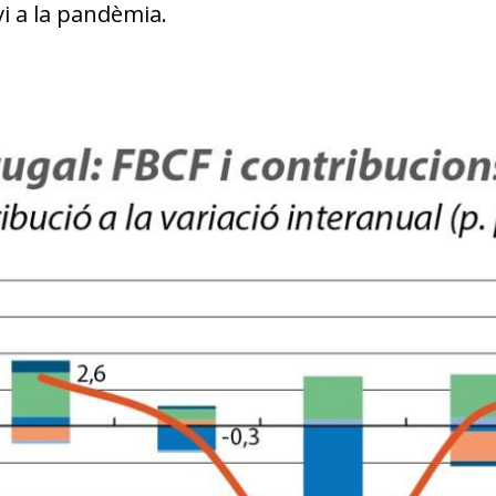
w window)
vi a la pandèmia.