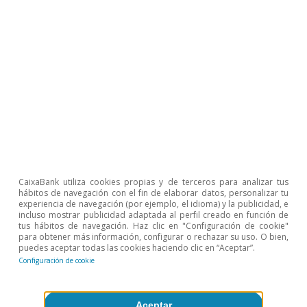
Teresa Gil Pinheiro
Etiquetas:
Portugal
Inversión
COVID-19
CaixaBank utiliza cookies propias y de terceros para analizar tus
hábitos de navegación con el fin de elaborar datos, personalizar tu
1
Con datos hasta mayo, las nuevas operaciones de
experiencia de navegación (por ejemplo, el idioma) y la publicidad, e
incluso mostrar publicidad adaptada al perfil creado en función de
crédito de los residentes para la adquisición de vivienda
tus hábitos de navegación. Haz clic en "Configuración de cookie"
presentan ritmos de crecimiento superiores al 30%.
para obtener más información, configurar o rechazar su uso. O bien,
2
Además de Luxemburgo (18%) y los Países Bajos
puedes aceptar todas las cookies haciendo clic en “Aceptar”.
(21%), los principales orígenes de la IED que recibe
Configuración de cookie
Portugal son España (21%), Francia (8%) y Alemania
(4%). Y los principales sectores son: actividades
financieras (22%), consultoría (18%), inmobiliario (15%),
Aceptar