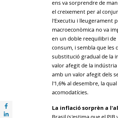
ens va sorprendre de maner
el creixement per al conju
l'Executiu i lleugerament p
macroeconòmica no va impe
en un doble reequilibri de 
consum, i sembla que les d
substitució gradual de la 
valor afegit de la indústri
amb un valor afegit dels ser
l'1,6% al desembre, la qu
acomodatícies.
Compartir a Facebook (opens in a new win
La inflació sorprèn a l'a
Compartir a with Linkedin (opens in a new
Brasil (s'estima que el PIB v