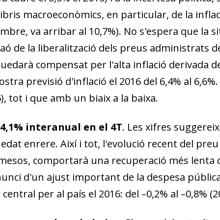
w window)
libris macroeconòmics, en particular, de la infla
mbre, va arribar al 10,7%). No s'espera que la sit
 graó de la liberalització dels preus administrats
uedarà compensat per l'alta inflació derivada de l
ostra previsió d'inflació el 2016 del 6,4% al 6,6%
), tot i que amb un biaix a la baixa.
 4,1% interanual en el 4T
. Les xifres suggere
edat enrere. Així i tot, l'evolució recent del pre
s mesos, comportarà una recuperació més lenta 
nci d'un ajust important de la despesa pública, 
central per al país el 2016: del –0,2% al –0,8% (2