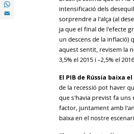
Compartir a with Whatsapp (opens in a ne
intensificació dels desequi
Compartir a Email (opens in a new window)
sorprendre a l'alça (al dese
ja que el final de l'efecte
un descens de la inflació) q
aquest sentit, revisem la n
3,5% el 2015 i –2,5% el 2016
El PIB de Rússia baixa el
de la recessió pot haver qu
que s'havia previst fa un
factor, juntament amb l'anu
baixa en el nostre escenari 