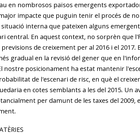
clau en nombrosos països emergents exportador
major impacte que puguin tenir el procés de no
a situació interna que pateixen alguns emergents
ri central. En aquest context, no sorprèn que l'
 previsions de creixement per al 2016 i el 2017.
és gradual en la revisió del gener que en l'info
 El nostre posicionament ha estat mantenir l'escen
robabilitat de l'escenari de risc, en què el crei
quedaria en cotes semblants a les del 2015. Un a
tancialment per damunt de les taxes del 2009, el
ement.
ATÈRIES