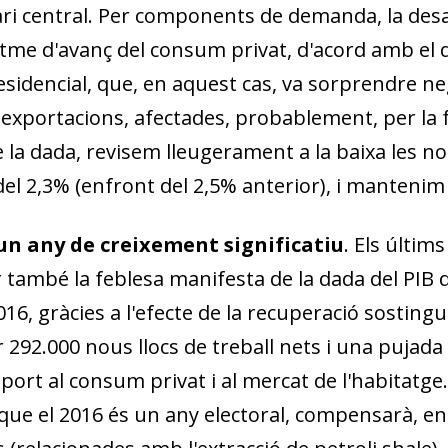
ari central. Per components de demanda, la desa
me d'avanç del consum privat, d'acord amb el qu
residencial, que, en aquest cas, va sorprendre 
 exportacions, afectades, probablement, per la f
 la dada, revisem lleugerament a la baixa les no
 2,3% (en­­front del 2,5% anterior), i mantenim 
un any de creixement significatiu
. Els últim
 també la feblesa manifesta de la dada del PIB d
016, gràcies a l'efecte de la recuperació sostingu
292.000 nous llocs de treball nets i una pujada 
ort al consum privat i al mer­­cat de l'habitatge.
que el 2016 és un any electoral, compensarà, en