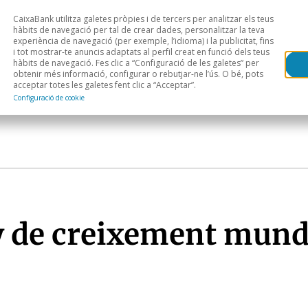
CaixaBank utilitza galetes pròpies i de tercers per analitzar els teus
Head
H
hàbits de navegació per tal de crear dades, personalitzar la teva
experiència de navegació (per exemple, l’idioma) i la publicitat, fins
i tot mostrar-te anuncis adaptats al perfil creat en funció dels teus
Anàlisi sectorial
Àrees geogràfiques
Public
hàbits de navegació. Fes clic a “Configuració de les galetes” per
obtenir més informació, configurar o rebutjar-ne l’ús. O bé, pots
acceptar totes les galetes fent clic a “Acceptar”.
Configuració de cookie
y de creixement mund