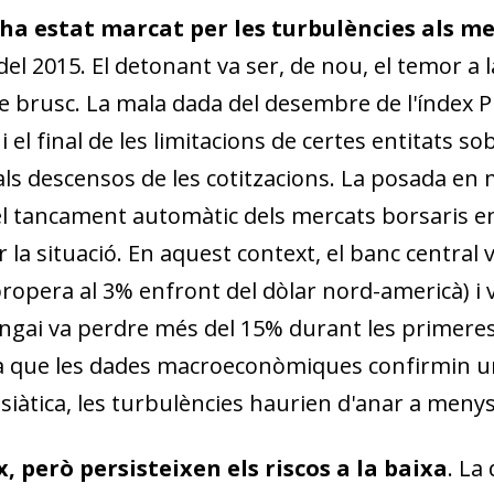
16 ha estat marcat per les turbulències als m
 del 2015. El detonant va ser, de nou, el temor a l
tge brusc. La mala dada del de­­sembre de l'índe
 i el final de les limitacions de certes entitats so
ls descensos de les co­­titzacions. La posada 
 el tancament automàtic dels mercats borsaris e
 la situació. En aquest context, el banc central 
opera al 3% enfront del dòlar nord-americà) i va i
angai va perdre més del 15% durant les primeres
a que les dades macroeconòmiques confirmin un
siàtica, les turbulències haurien d'anar a menys
x, però persisteixen els riscos a la bai­­xa
. La