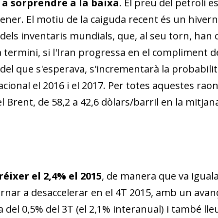
a a sorprendre a la baixa
. El preu del petroli e
 gener. El motiu de la caiguda recent és un hive
dels inventaris mundials, que, al seu torn, ha
 termini, si l'Iran progressa en el compliment d
del que s'esperava, s'incrementarà la probabili
acional el 2016 i el 2017. Per totes aquestes raon
 Brent, de 58,2 a 42,6 dòlars/barril en la mitjana
éixer el 2,4% el 2015
, de manera que va igualar
ornar a desaccelerar en el 4T 2015, amb un avanç
ta del 0,5% del 3T (el 2,1% inter­­anual) i també 