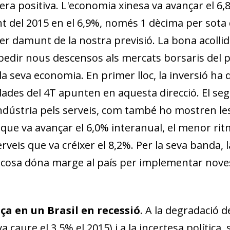
a positiva. L'economia xinesa va avançar el 6,8%
nt del 2015 en el 6,9%, només 1 dècima per sota 
er damunt de la nostra previsió. La bona acollida
dir nous descensos als mercats borsaris del p
la seva economia. En primer lloc, la inversió ha
ades del 4T apunten en aquesta direcció. El sego
indústria pels serveis, com també ho mostren l
a que va avançar el 6,0% interanual, el menor rit
veis que va créixer el 8,2%. Per la seva banda, la
al cosa dóna marge al país per implementar nove
dow)
lça en un Brasil en recessió
. A la degradació d
 window)
a caure el 3,5% el 2015) i a la incertesa política, 