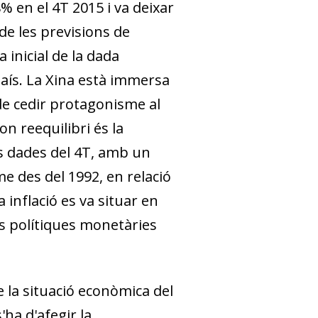
 en el 4T 2015 i va deixar
de les previsions de
 inicial de la dada
aís. La Xina està immersa
 de cedir protagonisme al
n reequilibri és la
es dades del 4T, amb un
me des del 1992, en relació
 inflació es va situar en
s polítiques monetàries
e la situació econòmica del
s'ha d'afegir la