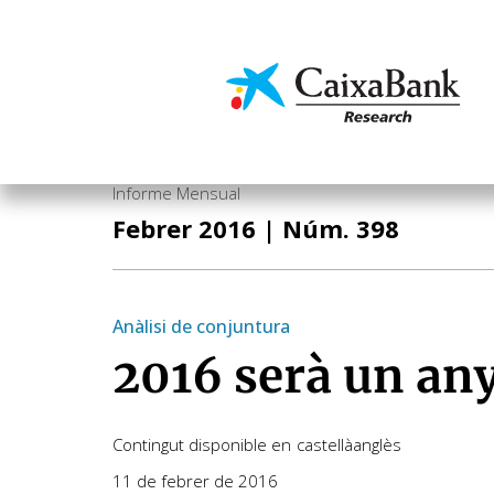
Vés
al
contingut
Economia i mercats
Informe Mensual
Febrer 2016
| Núm. 398
Anàlisi de conjuntura
2016 serà un an
Contingut disponible en
castellà
anglès
11 de febrer de 2016