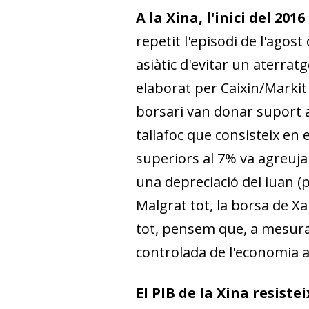
A la Xina, l'inici del 20
repetit l'episodi de l'agost
asiàtic d'evitar un aterra
elaborat per Caixin/Mar­­kit
borsari van donar suport a
tallafoc que consisteix en
superiors al 7% va agreujar
una depreciació del iuan (pr
Malgrat tot, la borsa de X
tot, pensem que, a mesur
controlada de l'economia a
El PIB de la Xina resistei