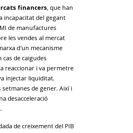
ercats financers
, que han
a incapacitat del ge­­gant
x PMI de manufactures
bre les ven­­des al mercat
en marxa d'un mecanisme
n cas de caigudes
va reaccionar i va permetre
n­­jectar liquiditat.
 setmanes de gener. Així i
a desacceleració
.
 dada de creixement del PIB