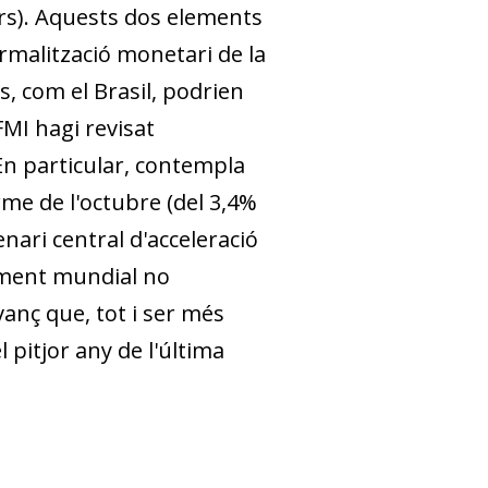
s). Aquests dos elements
rmalització monetari de la
, com el Brasil, podrien
FMI hagi revisat
 En particular, contempla
rme de l'octubre (del 3,4%
ari central d'ac­­celeració
xement mundial no
vanç que, tot i ser més
 pitjor any de l'última