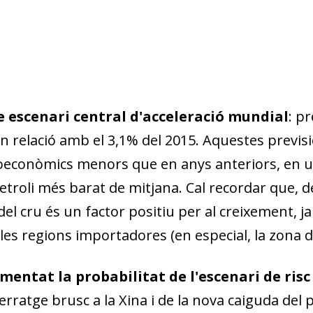
e escenari central d'acceleració mundial
: p
en relació amb el 3,1% del 2015. Aquestes previ
roeconòmics menors que en anys anteriors, en 
etroli més barat de mitjana. Cal recordar que, 
 del cru és un factor positiu per al creixement, 
es regions importadores (en especial, la zona de l
entat la probabilitat de l'escenari de risc 
rratge brusc a la Xina i de la nova caiguda del p