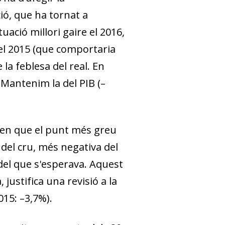
ció, que ha tornat a
uació millori gaire el 2016,
 del 2015 (que comportaria
a fe­­blesa del real. En
. Mantenim la del PIB (–
ixen que el punt més greu
u del cru, més negativa del
del que s'esperava. Aquest
justifica una revisió a la
015: –3,7%).