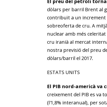
El preu del petroli torn
dòlars per barril Brent al
contribuït a un increment 
sobreoferta de cru. A mitjà
nuclear amb més celeritat 
cru iranià al mercat intern
nostra previsió del preu del
dòlars/barril el 2017.
ESTATS UNITS
El PIB nord-americà va cr
creixement del PIB es va t
(l'1,8% interanual), per so