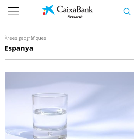
Vés
al
contingut
Àrees geogràfiques
Espanya