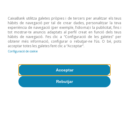
Opinió
Economia espanyola postOrmuz
CaixaBank utilitza galetes pròpies i de tercers per analitzar els teus
Oriol Aspachs
hàbits de navegació per tal de crear dades, personalitzar la teva
experiència de navegació (per exemple, l’idioma) i la publicitat, fins i
9 jul. 2026
tot mostrar-te anuncis adaptats al perfil creat en funció dels teus
hàbits de navegació. Fes clic a “Configuració de les galetes” per
obtenir més informació, configurar o rebutjar-ne l’ús. O bé, pots
acceptar totes les galetes fent clic a “Acceptar”.
Configuració de cookie
Acceptar
Rebutjar