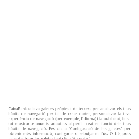
elevats des d’una perspectiva històrica (579.000
en 12 mesos, quan el 2019 van ser 505.000), amb
un dinamisme destacat de l’obra nova (el +7,7%
interanual en l’acumulat de l’any). L’oferta
d’habitatge continua sent limitada i per sota de
la creació neta de llars, la qual cosa exerceix
pressions alcistes sobre els preus de
l’habitatge. El nombre de visats d’obra nova ha
augmentat el 16,4% interanual en els vuit
primers mesos de l’any i ha assolit una xifra de
121.000 en els 12 últims mesos, i esperem que
continuïn augmentant de forma gradual.
CaixaBank utilitza galetes pròpies i de tercers per analitzar els teus
hàbits de navegació per tal de crear dades, personalitzar la teva
experiència de navegació (per exemple, l’idioma) i la publicitat, fins i
tot mostrar-te anuncis adaptats al perfil creat en funció dels teus
hàbits de navegació. Fes clic a “Configuració de les galetes” per
obtenir més informació, configurar o rebutjar-ne l’ús. O bé, pots
acceptar totes les galetes fent clic a “Acceptar”.