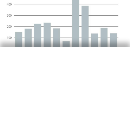
La inflació va repuntar 3
dècimes, fins a l’1,8%
La inflació va repuntar 3 dècimes, fins a l’1,8%, a
causa, principalment, de l’augment dels preus