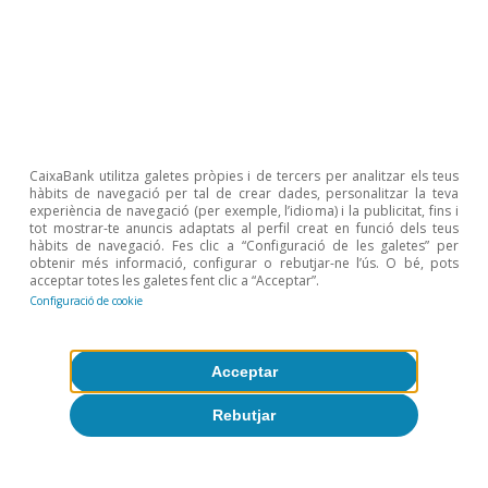
Govern va aprovar un nou pla de xoc per valor
de 10.000 milions d’euros per mitigar l’impacte
de la inflació el 2023 (vegeu el Focus: «
Un nou
pla de xoc per mitigar la inflació: totes les
claus
», en aquest mateix
Informe Mensual
).
CaixaBank utilitza galetes pròpies i de tercers per analitzar els teus
hàbits de navegació per tal de crear dades, personalitzar la teva
experiència de navegació (per exemple, l’idioma) i la publicitat, fins i
tot mostrar-te anuncis adaptats al perfil creat en funció dels teus
hàbits de navegació. Fes clic a “Configuració de les galetes” per
obtenir més informació, configurar o rebutjar-ne l’ús. O bé, pots
acceptar totes les galetes fent clic a “Acceptar”.
Configuració de cookie
Acceptar
Rebutjar