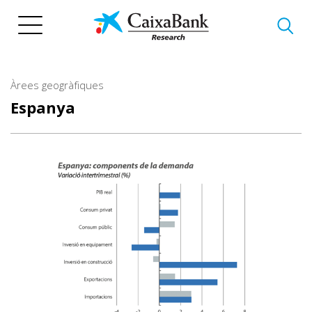
Vés
al
contingut
Àrees geogràfiques
Espanya