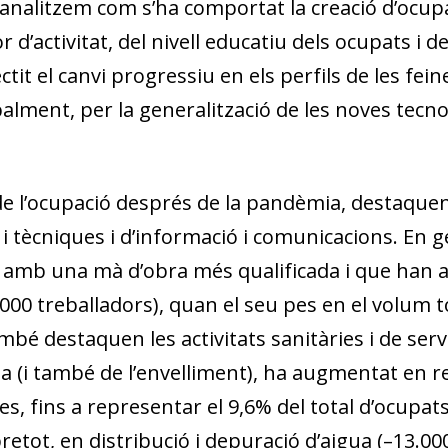
s, analitzem com s’ha comportat la creació d’ocu
 d’activitat, del nivell educatiu dels ocupats i d
ctit el canvi progressiu en els perfils de les fe
lment, per la generalització de les noves tecnolo
 l’ocupació després de la pandèmia, destaquen l
 i tècniques i d’informació i comunicacions. En g
i amb una mà d’obra més qualificada i que han a
000 treballadors), quan el seu pes en el volum to
é destaquen les activitats sanitàries i de servei
a (i també de l’envelliment), ha augmentat en re
, fins a representar el 9,6% del total d’ocupats 
retot, en distribució i depuració d’aigua (–13.000