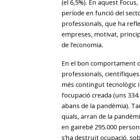
(el 6,5%). En aquest Fo­­cu
període en funció del sector
professionals, que ha refle
empreses, motivat, principa
de l’economia.
En el bon comportament de
professionals, científiques
més contingut tecnològic 
l’ocupació creada (uns 334.
abans de la pandèmia). Tamb
quals, arran de la pandèmi
en gairebé 295.000 persones
s’ha destruït ocupació, sob