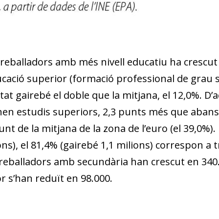
w window)
treballadors amb més nivell educatiu ha crescu
cació superior (formació professional de grau su
at gairebé el doble que la mitjana, el 12,0%. D
en estudis superiors, 2,3 punts més que abans 
t de la mitjana de la zona de l’euro (el 39,0%).
ions), el 81,4% (gairebé 1,1 milions) correspon a
reballadors amb secundària han crescut en 340.
r s’han reduït en 98.000.