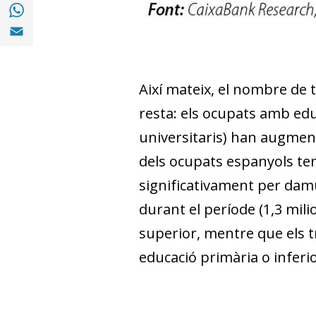
Compartir a with Whatsapp (opens in a ne
Compartir a Email (opens in a new window)
Així mateix, el nombre de 
resta: els ocupats amb edu
universitaris) han augment
dels ocupats espanyols ten
significativament per damun
durant el període (1,3 mil
superior, mentre que els t
educació primària o inferio