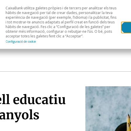
CaixaBank utilitza galetes pròpies i de tercers per analitzar els teus
Head
H
hàbits de navegació per tal de crear dades, personalitzar la teva
experiència de navegació (per exemple, l’idioma) i la publicitat, fins
i tot mostrar-te anuncis adaptats al perfil creat en funció dels teus
Anàlisi sectorial
Àrees geogràfiques
Public
hàbits de navegació. Fes clic a “Configuració de les galetes” per
obtenir més informació, configurar o rebutjar-ne l’ús. O bé, pots
acceptar totes les galetes fent clic a “Acceptar”.
Configuració de cookie
ell educatiu
panyols