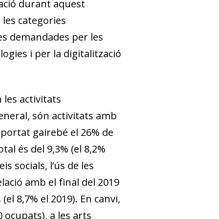
pació durant aquest
e les categories
ines demandades per les
gies i per la digitalització
es activitats
eneral, són activitats amb
portat gairebé el 26% de
tal és del 9,3% (el 8,2%
s socials, l’ús de les
lació amb el final del 2019
(el 8,7% el 2019). En canvi,
 ocupats), a les arts