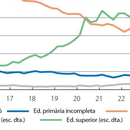
dow)
 window)