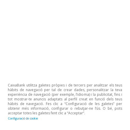
Álvaro Leandro
Etiquetes:
Alemanya
COVID-19
Comptes públics
Desocupació
Ocupació
Estats Units
França
Itàlia
CaixaBank utilitza galetes pròpies i de tercers per analitzar els teus
hàbits de navegació per tal de crear dades, personalitzar la teva
experiència de navegació (per exemple, l’idioma) i la publicitat, fins i
tot mostrar-te anuncis adaptats al perfil creat en funció dels teus
hàbits de navegació. Fes clic a “Configuració de les galetes” per
obtenir més informació, configurar o rebutjar-ne l’ús. O bé, pots
acceptar totes les galetes fent clic a “Acceptar”.
Configuració de cookie