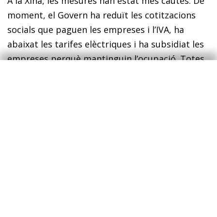
A la Xina, les mesures han estat més cautes. De
moment, el Govern ha reduït les cotitzacions
socials que paguen les empreses i l’IVA, ha
abaixat les tarifes elèctriques i ha subsidiat les
empreses perquè mantinguin l’ocupació. Totes
aquestes mesures comportaran forts augments
del deute públic en aquests països. No obstant
això, com diu Mario Draghi, expresident del
BCE, en un article d’opinió al
Financial Times
,
ens enfrontem a una guerra contra el
coronavirus, i aquestes mesures (que, sens
dubte, s’aniran expandint al llarg de la crisi) són
necessàries. És el paper apropiat de l’Estat
protegir els ciutadans i l’economia contra els
xocs que no són responsabilitat del sector