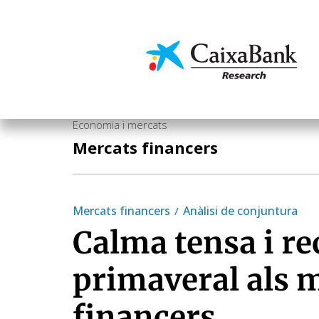
Vés
al
contingut
Economia i mercats
Economia i mercats
Mercats financers
Mercats financers
Anàlisi de conjuntura
Calma tensa i r
primaveral als 
financers