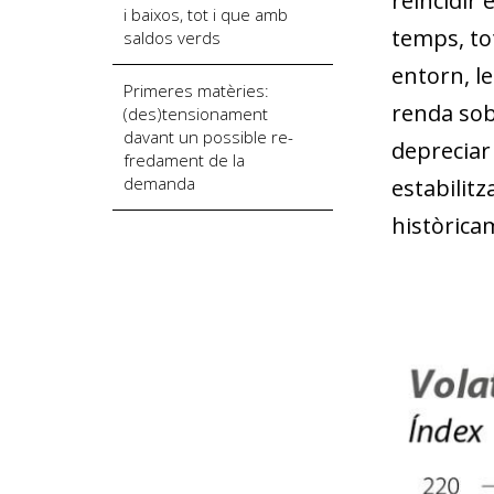
reincidir 
i baixos, tot i que amb
temps, tot
saldos verds
entorn, le
Primeres matèries:
renda sob
(des)tensionament
davant un possible re­­
depreciar 
fredament de la
demanda
estabilitz
històrica