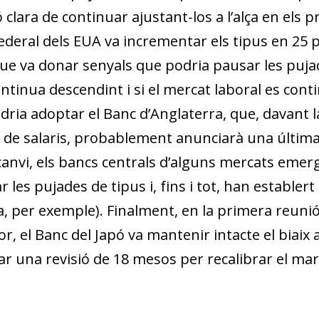
ó clara de continuar ajustant-los a l’alça en els
deral dels EUA va incrementar els tipus en 25 p.
ue va donar senyals que podria pausar les pujad
ontinua descendint i si el mercat laboral es con
dria adoptar el Banc d’Anglaterra, que, davant la
 i de salaris, probablement anunciarà una última
canvi, els bancs centrals d’alguns mercats emer
 les pujades de tipus i, fins i tot, han establert 
a, per exemple). Finalment, en la primera reu
, el Banc del Japó va mantenir intacte el biaix 
r una revisió de 18 mesos per recalibrar el marc