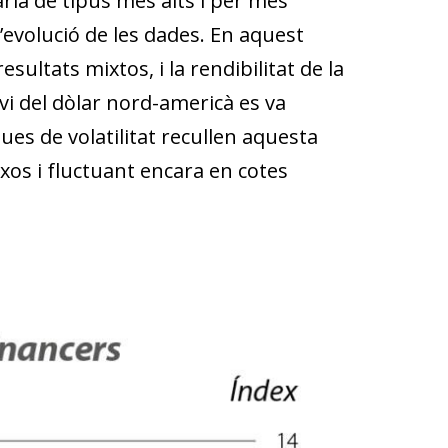
ria de tipus més alts i per més
’evolució de les dades. En aquest
ultats mixtos, i la rendibilitat de la
vi del dòlar nord-americà es va
ues de volatilitat recullen aquesta
aixos i fluctuant encara en cotes