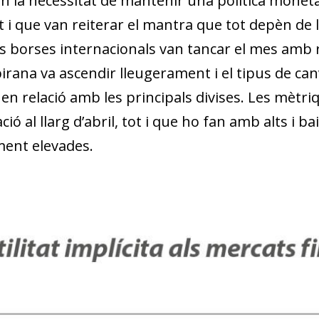
en la necessitat de mantenir una política monetà
 i que van reiterar el mantra que tot depèn de l
s borses internacionals van tancar el mes amb res
irana va ascendir lleugerament i el tipus de can
en relació amb les principals divises. Les mètriq
ació al llarg d’abril, tot i que ho fan amb alts i b
ment elevades.