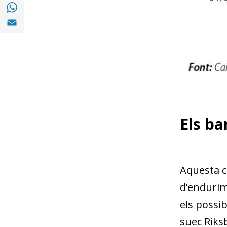
Compartir a with Whatsapp (opens in a ne
Compartir a Email (opens in a new window)
Els ba
Aquesta c
d’endurim
els possib
suec Riksb