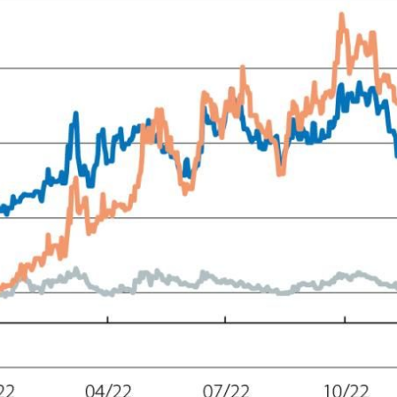
dow)
 window)