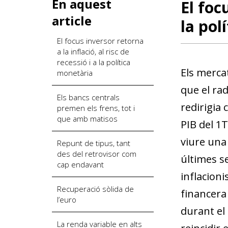
En aquest
El foc
article
la pol
El focus inversor retorna
a la inflació, al risc de
recessió i a la política
Els mercat
monetària
que el rad
Els bancs centrals
redirigia 
premen els frens, tot i
que amb matisos
PIB del 1T
viure una
Repunt de tipus, tant
des del retrovisor com
últimes s
cap endavant
inflacion
Recuperació sòlida de
financera
l’euro
durant el
La renda variable en alts