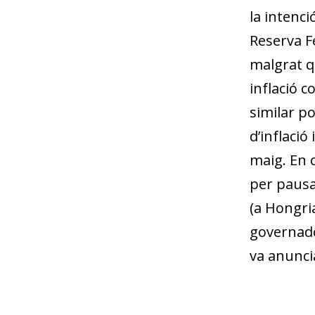
la intenci
Reserva Fe
malgrat q
inflació c
similar po
d’inflació
maig. En 
per pausar
(a Hongri
governador
va anuncia