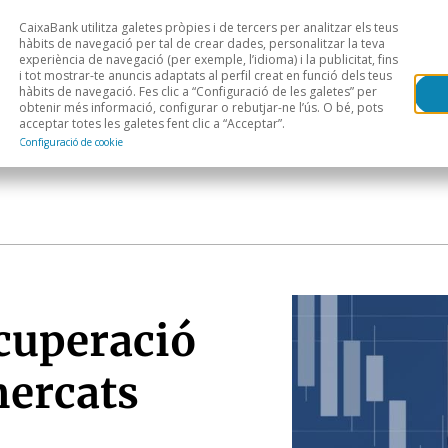
CaixaBank utilitza galetes pròpies i de tercers per analitzar els teus
Head
H
hàbits de navegació per tal de crear dades, personalitzar la teva
experiència de navegació (per exemple, l’idioma) i la publicitat, fins
i tot mostrar-te anuncis adaptats al perfil creat en funció dels teus
Anàlisi sectorial
Àrees geogràfiques
Public
hàbits de navegació. Fes clic a “Configuració de les galetes” per
obtenir més informació, configurar o rebutjar-ne l’ús. O bé, pots
acceptar totes les galetes fent clic a “Acceptar”.
Configuració de cookie
ecuperació
mercats