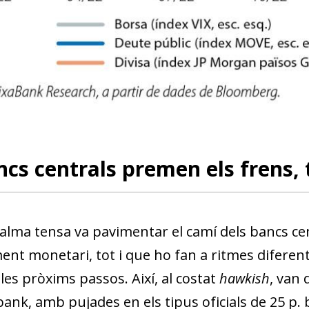
w window)
ncs centrals premen els frens,
alma tensa va pavimentar el camí dels bancs cen
ent monetari, tot i que ho fan a ritmes diferen
les pròxims passos. Així, al costat
hawkish
, van 
ank, amb pujades en els tipus oficials de 25 p. b