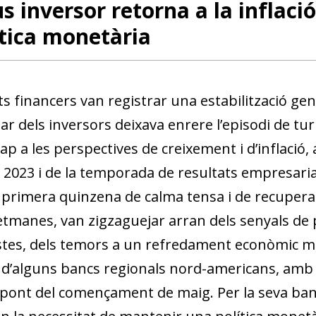
us inversor retorna a la inflació,
ítica monetària
s financers van registrar una estabilització gene
ar dels inversors deixava enrere l’episodi de tu
cap a les perspectives de creixement i d’inflació,
 2023 i de la temporada de resultats empresarials
 primera quinzena de calma tensa i de recuperac
etmanes, van zigzaguejar arran dels senyals de 
istes, dels temors a un refredament econòmic mu
 d’alguns bancs regionals nord-americans, amb l
 pont del començament de maig. Per la seva band