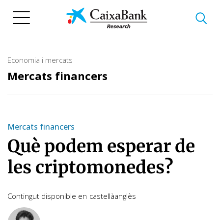
Vés
al
contingut
Economia i mercats
Mercats financers
Mercats financers
Què podem esperar de
les criptomonedes?
Contingut disponible en
castellà
anglès