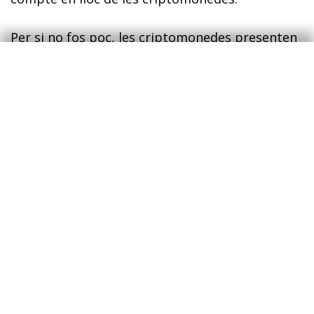
Per si no fos poc, les criptomonedes presenten
certs riscos afegits. Primer, la naturalesa del
blockchain
implica que les transaccions no són
reversibles. Així, si una transferència es
produeix per error, no hi ha manera de desfer-
la. Així mateix, les criptomonedes poden ser
objecte de ciberatacs. De fet, alguns d’aquests
atacs han aconseguit eludir el sistema
d’anonimat dels usuaris de les criptomonedes.
Les criptomonedes també pateixen els efectes
del risc regulador. Així, en la mesura en què l’ús
de les criptomonedes s’ha anat popularitzant,
els governs han començat a regular-ne l’ús. En