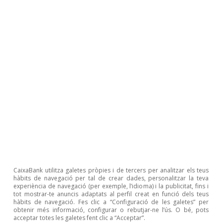
2022, del 2,9% al 2,1%. Aquesta previsió
incorpora l’escenari macroeconòmic de
CaixaBank Research, lleugerament més cautelós
que el del Govern i que implica una menor
recaptació fiscal i contributiva i també uns
costos relativament més elevats. No obstant
això, els riscos apunten a un possible
empitjorament del dèficit, tenint en compte
l’accentuada incertesa que generen la dimensió,
la durada i l’extensió del conflicte a Ucraïna, que
influirà en el comportament dels comptes
públics el 2022.
CaixaBank utilitza galetes pròpies i de tercers per analitzar els teus
hàbits de navegació per tal de crear dades, personalitzar la teva
experiència de navegació (per exemple, l’idioma) i la publicitat, fins i
tot mostrar-te anuncis adaptats al perfil creat en funció dels teus
hàbits de navegació. Fes clic a “Configuració de les galetes” per
Vânia Duarte
obtenir més informació, configurar o rebutjar-ne l’ús. O bé, pots
acceptar totes les galetes fent clic a “Acceptar”.