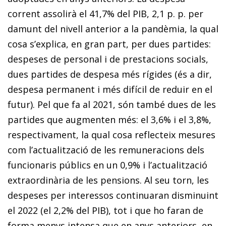
corrent assolirà el 41,7% del PIB, 2,1 p. p. per
damunt del nivell anterior a la pandèmia, la qual
cosa s’explica, en gran part, per dues partides:
despeses de personal i de prestacions socials,
dues partides de despesa més rígides (és a dir,
despesa permanent i més difícil de reduir en el
futur). Pel que fa al 2021, són també dues de les
partides que augmenten més: el 3,6% i el 3,8%,
respectivament, la qual cosa reflecteix mesures
com l’actualització de les remuneracions dels
funcionaris públics en un 0,9% i l’actualització
extraordinària de les pensions. Al seu torn, les
despeses per interessos continuaran disminuint
el 2022 (el 2,2% del PIB), tot i que ho faran de
forma menys intensa que en anys anteriors, en