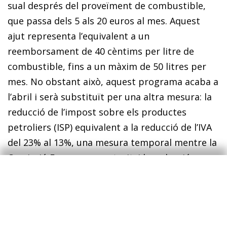
sual després del proveïment de combustible,
que passa dels 5 als 20 euros al mes. Aquest
ajut representa l’equivalent a un
reemborsament de 40 cèntims per litre de
combustible, fins a un màxim de 50 litres per
mes. No obstant això, aquest programa acaba a
l’abril i serà substituït per una altra mesura: la
reducció de l’impost sobre els productes
petroliers (ISP) equivalent a la reducció de l’IVA
del 23% al 13%, una mesura temporal mentre la
Comissió Europea no autoritzi la reducció
efectiva de l’IVA dels combustibles. Aquesta
mesura entra en vigor al maig.
Cal afegir a aquests ajuts la suspensió de