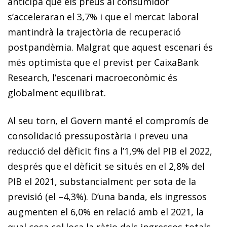
anticipa que els preus al consumidor
s’acceleraran el 3,7% i que el mercat laboral
mantindrà la trajectòria de recuperació
postpandèmia. Malgrat que aquest escenari és
més optimista que el previst per CaixaBank
Research, l’escenari macroeconòmic és
globalment equilibrat.
Al seu torn, el Govern manté el compromís de
consolidació pressupostària i preveu una
reducció del dèficit fins a l’1,9% del PIB el 2022,
després que el dèficit se situés en el 2,8% del
PIB el 2021, substancialment per sota de la
previsió (el –4,3%). D’una banda, els ingressos
augmenten el 6,0% en relació amb el 2021, la
qual cosa col·loca la ràtio dels ingressos totals