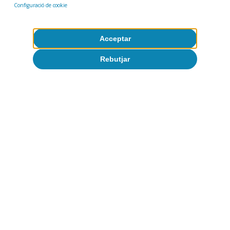
Configuració de cookie
Etiquetes:
Portugal
Acceptar
Rebutjar
1
En l’avaluació de les mesures contra la COVID, hem
retirat les despeses relacionades amb els ajuts al
sector dels transports, per import de 900 i de 600
milions d’euros el 2021 i el 2022, respectivament, on
s’inclouen, per exemple, els ajuts a TAP i a SATA.
2
Cupó per al descompte en carburants.
3
Per a més informació, vegeu
https://www.bpfomento.pt/pt/catalogo/linha-de-apoio-
a-producao/
Articles relacionats