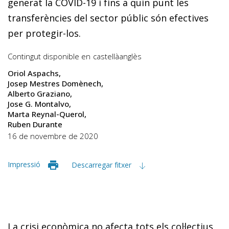
generat la COVID-19 i fins a quin punt les
transferències del sector públic són efectives
per protegir-los.
Contingut disponible en
castellà
anglès
Oriol Aspachs
Josep Mestres Domènech
Alberto Graziano
Jose G. Montalvo
Marta Reynal-Querol
Ruben Durante
16 de novembre de 2020
Impressió
Descarregar fitxer
La crisi econòmica no afecta tots els col·lectius