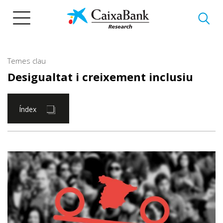
Vés
al
contingut
Temes clau
Desigualtat i creixement inclusiu
Índex