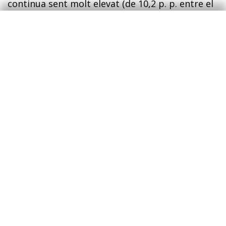
continua sent molt elevat (de 10,2 p. p. entre el
febrer i l’abril), de manera que el nivell de
cobertura implícit és molt similar al del conjunt
de la població. Tal com succeïa amb els joves,
l’índex de Gini també mostra un impacte de la
crisi més pronunciat sobre aquest col·lectiu,
amb un augment de 8 punts a l’agost en relació
amb els nivells previs a la crisi abans de tenir en
compte les transferències públiques i de 4
punts quan es tenen en compte.
Distribució dels ingressos
en funció del gènere i el lloc